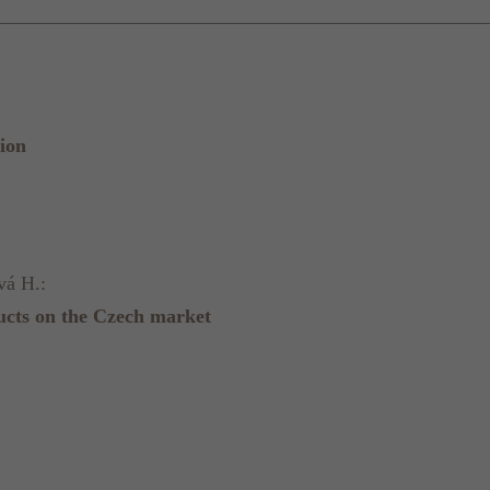
ion
vá H.:
ucts on the Czech market