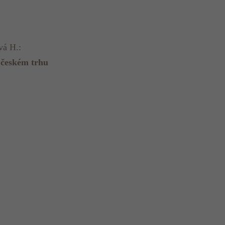
vá H.:
 českém trhu