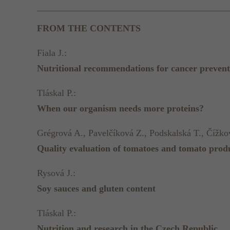
FROM THE CONTENTS
Fiala J.:
Nutritional recommendations for cancer prevent
Tláskal P.:
When our organism needs more proteins?
Grégrová A., Pavelčíková Z., Podskalská T., Čížko
Quality evaluation of tomatoes and tomato prod
Rysová J.:
Soy sauces and gluten content
Tláskal P.:
Nutrition and research in the Czech Republic