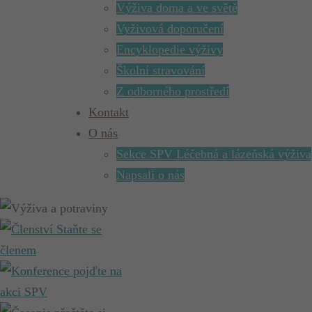
Výživa doma a ve světě
Vyživová doporučení
Encyklopedie výživy
Školní stravování
Z odborného prostředí
Kontakt
O nás
Sekce SPV Léčebná a lázeňská výživa
Napsali o nás
Staňte se
členem
pojďte na
akci SPV