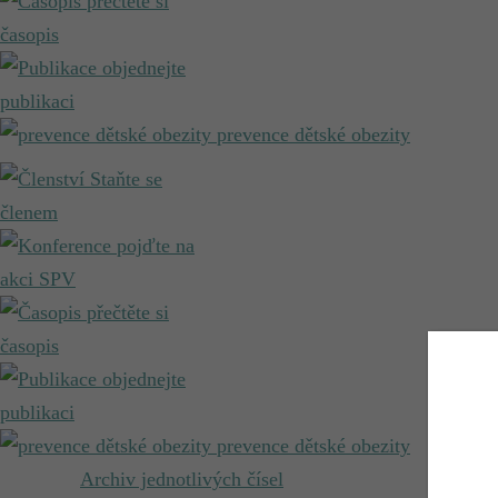
přečtěte si
časopis
objednejte
publikaci
prevence dětské obezity
Staňte se
členem
pojďte na
akci SPV
přečtěte si
časopis
objednejte
publikaci
prevence dětské obezity
Archiv jednotlivých čísel