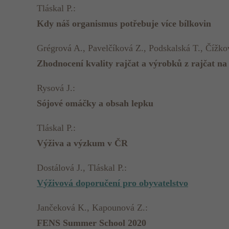
Tláskal P.:
Kdy náš organismus potřebuje více bílkovin
Grégrová A., Pavelčíková Z., Podskalská T., Čížko
Zhodnocení kvality rajčat a výrobků z rajčat na
Rysová J.:
Sójové omáčky a obsah lepku
Tláskal P.:
Výživa a výzkum v ČR
Dostálová J., Tláskal P.:
Výživová doporučení pro obyvatelstvo
Jančeková K., Kapounová Z.:
FENS Summer School 2020