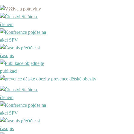
Staňte se
členem
pojďte na
akci SPV
přečtěte si
časopis
objednejte
publikaci
prevence dětské obezity
Staňte se
členem
pojďte na
akci SPV
přečtěte si
časopis