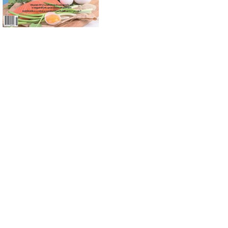
Koupit on-line jako e-časopis (PDF) za 99 Kč vč. DPH
Platba probíhá bankovním převodem.
OBSAH
Brát, J.:
Mění se doporučení pro tuky?
Hrubá, M., Pivoňka, J., Rajchl, A.:
Reformulace masných výrobků přídavkem ořechů
Jančeková, K., Kapounová, Z., Hašová, M.:
Vitamin B12 u těhotných a kojících žen s veganským způsobem
stravování