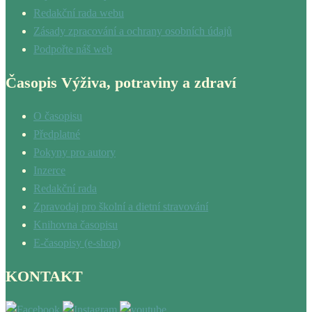
Redakční rada webu
Zásady zpracování a ochrany osobních údajů
Podpořte náš web
Časopis Výživa, potraviny a zdraví
O časopisu
Předplatné
Pokyny pro autory
Inzerce
Redakční rada
Zpravodaj pro školní a dietní stravování
Knihovna časopisu
E-časopisy (e-shop)
KONTAKT