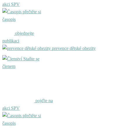
akci SPV
přečtěte si
časopis
objednejte
publikaci
prevence dětské obezity
Staňte se
členem
pojďte na
akci SPV
přečtěte si
časopis