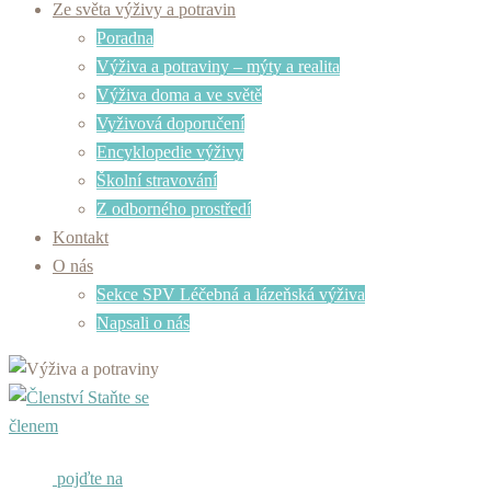
Ze světa výživy a potravin
Poradna
Výživa a potraviny – mýty a realita
Výživa doma a ve světě
Vyživová doporučení
Encyklopedie výživy
Školní stravování
Z odborného prostředí
Kontakt
O nás
Sekce SPV Léčebná a lázeňská výživa
Napsali o nás
Staňte se
členem
pojďte na