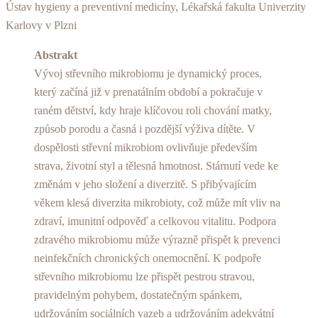
Ústav hygieny a preventivní medicíny, Lékařská fakulta Univerzity
Karlovy v Plzni
Abstrakt
Vývoj střevního mikrobiomu je dynamický proces,
který začíná již v prenatálním období a pokračuje v
raném dětství, kdy hraje klíčovou roli chování matky,
způsob porodu a časná i pozdější výživa dítěte. V
dospělosti střevní mikrobiom ovlivňuje především
strava, životní styl a tělesná hmotnost. Stárnutí vede ke
změnám v jeho složení a diverzitě. S přibývajícím
věkem klesá diverzita mikrobioty, což může mít vliv na
zdraví, imunitní odpověď a celkovou vitalitu. Podpora
zdravého mikrobiomu může výrazně přispět k prevenci
neinfekčních chronických onemocnění. K podpoře
střevního mikrobiomu lze přispět pestrou stravou,
pravidelným pohybem, dostatečným spánkem,
udržováním sociálních vazeb a udržováním adekvátní