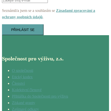
Seznámil/a jsem se a souhlasím se
Zásadami zpracování a
ochrany osobních údajů
.
PŘIHLÁSIT SE
Společnost pro výživu, z.s.
O společnosti
Etický kodex
Členství
Kolektivní členové
Přihláška do Společnosti pro výživu
Získané granty
Zajímavé odkazy