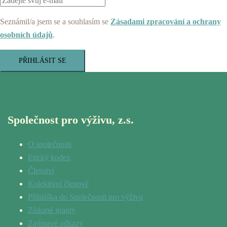
Seznámil/a jsem se a souhlasím se
Zásadami zpracování a ochrany
osobních údajů
.
PŘIHLÁSIT SE
Společnost pro výživu, z.s.
O společnosti
Etický kodex
Členství
Kolektivní členové
Přihláška do Společnosti pro výživu
Získané granty
Zajímavé odkazy