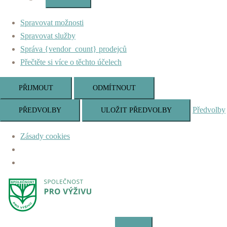
Marketing
Spravovat možnosti
Spravovat služby
Správa {vendor_count} prodejců
Přečtěte si více o těchto účelech
PŘIJMOUT
ODMÍTNOUT
Předvolby
PŘEDVOLBY
ULOŽIT PŘEDVOLBY
Zásady cookies
Skip
to
content