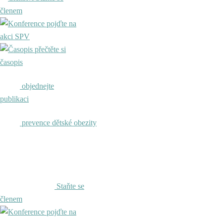
členem
pojďte na
akci SPV
přečtěte si
časopis
objednejte
publikaci
prevence dětské obezity
Staňte se
členem
pojďte na