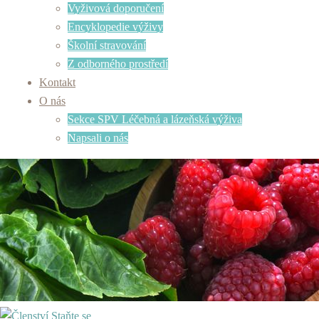
Vyživová doporučení
Encyklopedie výživy
Školní stravování
Z odborného prostředí
Kontakt
O nás
Sekce SPV Léčebná a lázeňská výživa
Napsali o nás
Staňte se