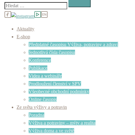
Vyhledávání
Aktuality
E-shop
Předplatné časopisu Výživa, potraviny a zdraví
Jednotlivá čísla časopisu
Konference
Publikace
Videa a webináře
Prodloužení členství v SPV
Všeobecné obchodní podmínky
Online časopis
Ze světa výživy a potravin
Poradna
Výživa a potraviny – mýty a realita
Výživa doma a ve světě