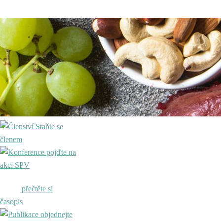
Staňte se
členem
pojďte na
akci SPV
přečtěte si
časopis
objednejte