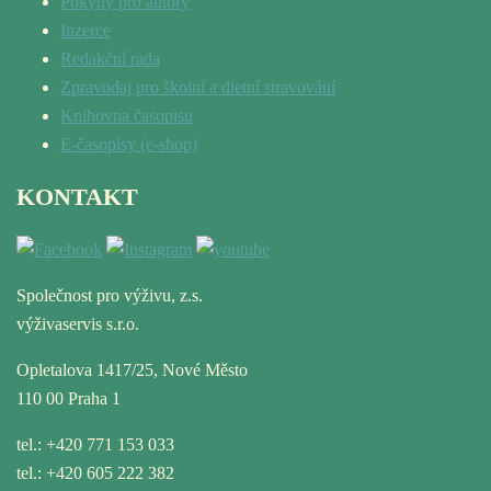
Pokyny pro autory
Inzerce
Redakční rada
Zpravodaj pro školní a dietní stravování
Knihovna časopisu
E-časopisy (e-shop)
KONTAKT
Společnost pro výživu, z.s.
výživaservis s.r.o.
Opletalova 1417/25, Nové Město
110 00 Praha 1
tel.: +420 771 153 033
tel.: +420 605 222 382