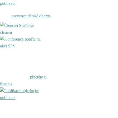
publikaci
prevence dětské obezity
Staňte se
členem
pojďte na
akci SPV
přečtěte si
časopis
objednejte
publikaci