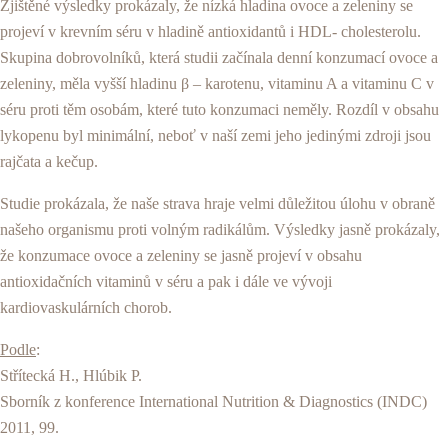
Zjištěné výsledky prokázaly, že nízká hladina ovoce a zeleniny se
projeví v krevním séru v hladině antioxidantů i HDL- cholesterolu.
Skupina dobrovolníků, která studii začínala denní konzumací ovoce a
zeleniny, měla vyšší hladinu β – karotenu, vitaminu A a vitaminu C v
séru proti těm osobám, které tuto konzumaci neměly. Rozdíl v obsahu
lykopenu byl minimální, neboť v naší zemi jeho jedinými zdroji jsou
rajčata a kečup.
Studie prokázala, že naše strava hraje velmi důležitou úlohu v obraně
našeho organismu proti volným radikálům. Výsledky jasně prokázaly,
že konzumace ovoce a zeleniny se jasně projeví v obsahu
antioxidačních vitaminů v séru a pak i dále ve vývoji
kardiovaskulárních chorob.
Podle
:
Střítecká H., Hlúbik P.
Sborník z konference International Nutrition & Diagnostics (INDC)
2011, 99.