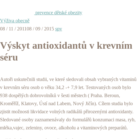
prevence dětské obezity
Výživa obecně
08 / 11 / 2011
08 / 09 / 2015
spv
Výskyt antioxidantů v krevním
séru
Autoři uskutečnili studii, ve které sledovali obsah vybraných vitaminů
v krevním séru osob o věku 34,2 -+ 7,9 let. Testovaných osob bylo
938 dospělých dobrovolníků v šesti městech ( Praha. Beroun,
Kroměříž, Klatovy, Ústí nad Labem, Nový Jičín). Cílem studia bylo
zjistit možnosti likvidace volných radikálů přirozenými antioxidanty.
Sledované osoby zaznamenávaly do formulářů konzumaci masa, ryb,
mléka,vajec, zeleniny, ovoce, alkoholu a vitaminových preparátů.