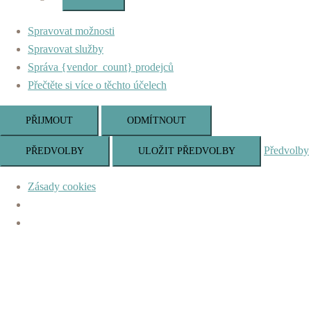
Marketing
Spravovat možnosti
Spravovat služby
Správa {vendor_count} prodejců
Přečtěte si více o těchto účelech
PŘIJMOUT
ODMÍTNOUT
Předvolby
PŘEDVOLBY
ULOŽIT PŘEDVOLBY
Zásady cookies
Skip
to
content