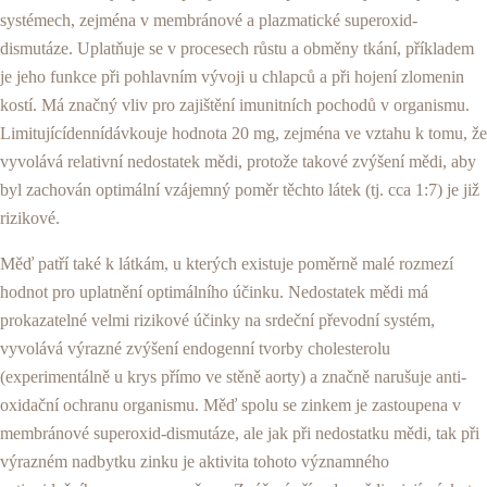
systémech, zejména v mem­bránové a plazmatické superoxid-
dismutáze. Uplatňuje se v procesech růstu a obměny tkání, příkladem
je jeho funkce při pohlavním vývoji u chlapců a při hoje­ní zlomenin
kostí. Má značný vliv pro zajištění imunit­ních pochodů v organismu.
Limitujícídennídávkouje hodnota 20 mg, zejména ve vztahu k tomu, že
vyvo­lává relativní nedostatek mědi, protože takové zvýšení mědi, aby
byl zachován optimální vzájemný poměr těchto látek (tj. cca 1:7) je již
rizikové.
Měď patří také k látkám, u kterých existuje poměrně malé rozmezí
hodnot pro uplatnění optimálního účin­ku. Nedostatek mědi má
prokazatelné velmi rizikové účinky na srdeční převodní systém,
vyvolává výrazné zvýšení endogenní tvorby cholesterolu
(experimentál­ně u krys přímo ve stěně aorty) a značně narušuje anti-
oxidační ochranu organismu. Měď spolu se zinkem je zastoupena v
membránové superoxid-dismutáze, ale jak při nedostatku mědi, tak při
výrazném nadbytku zin­ku je aktivita tohoto významného