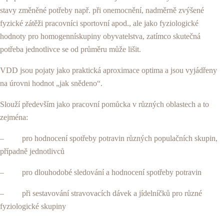
stavy změněné potřeby např. při onemocnění, nadměrně zvý­šené
fyzické zátěži pracovníci sportovní apod., ale jako fyziologické
hodnoty pro homogennískupiny obyvatel­stva, zatímco skutečná
potřeba jednotlivce se od prů­měru může lišit.
VDD jsou pojaty jako praktická aproximace optima a jsou vyjádřeny
na úrovni hodnot „jak snědeno“.
Slouží především jako pracovní pomůcka v různých oblastech a to
zejména:
– pro hodnocení spotřeby potravin různých populač­ních skupin,
případně jednotlivců
– pro dlouhodobé sledování a hodnocení spotřeby potravin
– při sestavování stravovacích dávek a jídelníčků pro různé
fyziologické skupiny