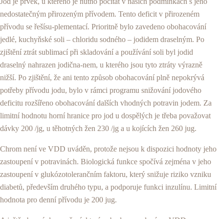
Jod je prvek, u kterého je nutno počítat v našich podmínkách s jeho
nedostatečným přirozeným pří­vodem. Tento deficit v přirozeném
přívodu se řešísu-plementací. Prioritně bylo zavedeno obohacování
jedlé, kuchyňské soli – chloridu sodného – jodidem draselným. Po
zjištění ztrát sublimací při skladování a používání soli byl jodid
draselný nahrazen jodična-nem, u kterého jsou tyto ztráty výrazně
nižší. Po zjiš­tění, že ani tento způsob obohacování plně nepokrý­vá
potřeby přívodu jodu, bylo v rámci programu snižování jodového
deficitu rozšířeno obohacování dalších vhodných potravin jodem. Za
limitní hodno­tu horní hranice pro jod u dospělých je třeba pova­žovat
dávky 200 /jg, u těhotných žen 230 /jg a u ko­jících žen 260 jug.
Chrom není ve VDD uváděn, protože nejsou k dispozici hodnoty jeho
zastoupení v potravinách. Biologická funkce spočívá zejména v jeho
zastoupení v glukózotolerančním faktoru, který snižuje riziko vzni­ku
diabetů, především druhého typu, a podporuje funkci inzulínu. Limitní
hodnota pro denní přívodu je 200 jug.