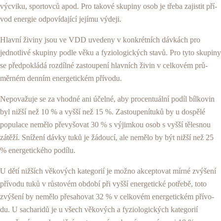
výcviku, sportovců apod. Pro takové skupiny osob je třeba zajistit pří­
vod energie odpovídající jejímu výdeji.
Hlavní živiny jsou ve VDD uvedeny v konkrétních dávkách pro
jednotlivé skupiny podle věku a fyzio­logických stavů. Pro tyto skupiny
se předpokládá rozdílné zastoupení hlavních živin v celkovém prů­
měrném denním energetickém přívodu.
Nepovažuje se za vhodné ani účelné, aby procen­tuální podíl bílkovin
byl nižší než 10 % a vyšší než 15 %. Zastoupenítuků by u dospělé
populace nemělo převy­šovat 30 % s výjimkou osob s vyšší tělesnou
zátěží. Snížení dávky tuků je žádoucí, ale nemělo by být nižší než 25
% energetického podílu.
U dětí nižších věkových kategorií je možno akcep­tovat mírné zvýšení
přívodu tuků v růstovém období při vyšší energetické potřebě, toto
zvýšení by nemě­lo přesahovat 32 % v celkovém energetickém přívo­
du. U sacharidů je u všech věkových a fyziologických kategorií