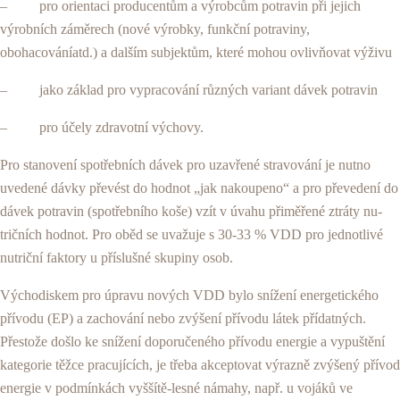
– pro orientaci producentům a výrobcům potravin při jejich
výrobních záměrech (nové výrobky, funkční potraviny,
obohacováníatd.) a dalším subjektům, které mohou ovlivňovat výživu
– jako základ pro vypracování různých variant dávek potravin
– pro účely zdravotní výchovy.
Pro stanovení spotřebních dávek pro uzavřené stra­vování je nutno
uvedené dávky převést do hodnot „jak nakoupeno“ a pro převedení do
dávek potravin (spotřebního koše) vzít v úvahu přiměřené ztráty nu­
tričních hodnot. Pro oběd se uvažuje s 30-33 % VDD pro jednotlivé
nutriční faktory u příslušné skupiny osob.
Východiskem pro úpravu nových VDD bylo sníže­ní energetického
přívodu (EP) a zachování nebo zvý­šení přívodu látek přídatných.
Přestože došlo ke sní­žení doporučeného přívodu energie a vypuštění
kategorie těžce pracujících, je třeba akceptovat vý­razně zvýšený přívod
energie v podmínkách vyššítě-lesné námahy, např. u vojáků ve