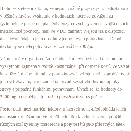
Biotin se zřetelem k tomu, že nejsou známé proje­vy jeho nedostatku a
v běžné stravě se vyskytuje v hodnotách, které se považují za
fyziologické pro jeho uplatněnív enzymových systémech zajišťujících
metabolické pochody, není ve VDD zahrnut. Nejsou též k dispozici
dostatečné údaje o jeho obsahu v jednotlivých potravinách. Denní
dávka by se měla pohybovat v rozmezí 50-200 /jg.
Vápník má v organismu řadu funkcí. Projevy nedostat­ku se mohou
vyskytnout zejména v tvorbě kostnítkáně i při obměně kostí. Ve vztahu
ke snižování jeho přívodu z potravinových zdrojů spolu s problémy při
jeho vstře­bávání, je možné jeho přívod zvýšit vhodnými doplňky
stravy a případně funkčními potravinami. Uvádí se, že hodnoty do
2500 mg u dospělých je možno považovat za bezpečné.
Fosfor patří mezi nutriční faktory, u kterých se ne-předpokládá jejich
nedostatek v běžné stravě. S přihlédnutím k velmi častému použití
různých solí kyseliny fosforečné a polyfosfátů jako přídatných lá­tek,