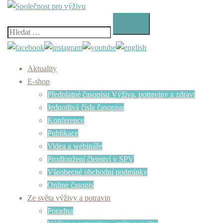
Skip
to
content
Vyhledávání
Aktuality
E-shop
Předplatné časopisu Výživa, potraviny a zdraví
Jednotlivá čísla časopisu
Konference
Publikace
Videa a webináře
Prodloužení členství v SPV
Všeobecné obchodní podmínky
Online časopis
Ze světa výživy a potravin
Poradna