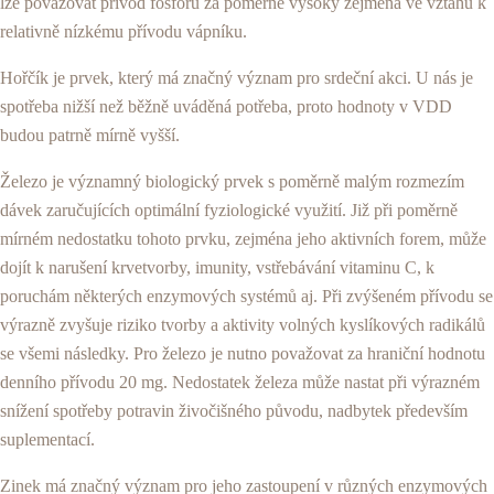
lze považovat přívod fosforu za poměrně vyso­ký zejména ve vztahu k
relativně nízkému přívodu vápníku.
Hořčík je prvek, který má značný význam pro sr­deční akci. U nás je
spotřeba nižší než běžně uvá­děná potřeba, proto hodnoty v VDD
budou patrně mírně vyšší.
Železo je významný biologický prvek s poměrně malým rozmezím
dávek zaručujících optimální fyzio­logické využití. Již při poměrně
mírném nedostatku tohoto prvku, zejména jeho aktivních forem, může
dojít k narušení krvetvorby, imunity, vstřebávání vitaminu C, k
poruchám některých enzymových systémů aj. Při zvýšeném přívodu se
výrazně zvyšuje riziko tvorby a aktivity volných kyslíkových radikálů
se všemi násled­ky. Pro železo je nutno považovat za hraniční hodno­tu
denního přívodu 20 mg. Nedostatek železa může nastat při výrazném
snížení spotřeby potravin živočiš­ného původu, nadbytek především
suplementací.
Zinek má značný význam pro jeho zastoupení v různých enzymových