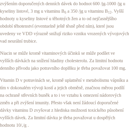
zvýšením doporučených denních dávek do hodnot 600 /jg-1000 /jg u
kyseliny listové, 3 mg u vitaminu B
a 350 /jg u vitaminu B
. Vyšší
6
12
hodno­ty u kyseliny listové u těhotných žen a to od nejčas­nějšího
období těhotenství (eventuelně ještě těsně před ním), které jsou
uvedeny ve VDD výrazně sni­žují riziko vzniku vrozených vývojových
vad neurální trubice.
Niacin se může kromě vitaminových účinků se může podílet ve
vyšších dávkách na snížení hladiny cholesterolu. Za limitní hodnotu
denního přívodu jako potravního doplňku je třeba považovat 100 mg.
Vitamin D v potravinách se, kromě uplatnění v metabolismu vápníku a
tím v dokonalém vývoji kostí a jejich obměně, značnou měrou podílí
na ochraně střevních buněk a to i ve vztahu k omezení nádoro­vých
změn a při zvýšení imunity. Přesto však není žádoucí doporučené
dávky vitaminu D zvyšovat z hlediska možnosti toxického působení
vyšších dá­vek. Za limitní dávku je třeba považovat u dospělých
hodnotu 10/,/g .