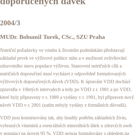
doporučených dávek
2004/3
MUDr. Bohumil Turek, CSc., SZU Praha
Nutriční požadavky ve vztahu k životním podmín­kám představují
základní prvek ve výživové politice státu a v možnosti ovlivňování
zdravotního stavu po­pulace výživou. Stanovení nutričních cílů a
nutričních doporučení musí vycházet z odpovědně formulova­ných
výživových doporučených dávek (VDD). K úpravám VDD dochází
zpravidla v 10letých inter­valech a tedy po VDD z r. 1981 a po VDD,
které byly připraveny v r. 1989 a vydány v r. 1991, byl připraven nový
návrh VDD v r. 2001 (zatím nebyly vydány z for­málních důvodů).
VDD jsou konstruovány tak, aby hradily potřebu zá­kladních živin,
vybraných vitaminů a esenciálních mi­nerálních látek u zdravých osob
v populaci na úrovni 95 %. VDD nejsou formulovány s ohledem na