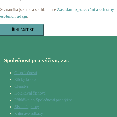
Seznámil/a jsem se a souhlasím se
Zásadami zpracování a ochrany
osobních údajů
.
PŘIHLÁSIT SE
Společnost pro výživu, z.s.
O společnosti
Etický kodex
Členství
Kolektivní členové
Přihláška do Společnosti pro výživu
Získané granty
Zajímavé odkazy