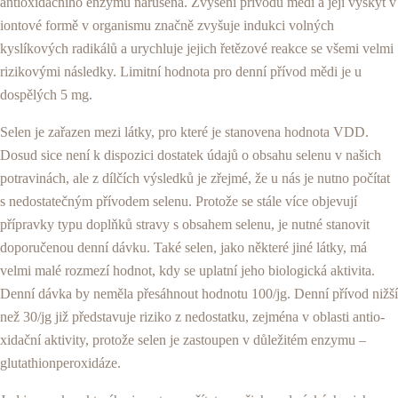
antioxidačního enzy­mu narušena. Zvýšení přívodu mědi a její výskyt v
iontové formě v organismu značně zvyšuje indukci volných
kyslíkových radikálů a urychluje jejich řetězo­vé reakce se všemi velmi
rizikovými následky. Limitní hodnota pro denní přívod mědi je u
dospělých 5 mg.
Selen je zařazen mezi látky, pro které je stanovena hodnota VDD.
Dosud sice není k dispozici dostatek údajů o obsahu selenu v našich
potravinách, ale z dílčích výsledků je zřejmé, že u nás je nutno počí­tat
s nedostatečným přívodem selenu. Protože se stále více objevují
přípravky typu doplňků stravy s obsahem selenu, je nutné stanovit
doporučenou denní dávku. Také selen, jako některé jiné látky, má
velmi malé rozmezí hodnot, kdy se uplatní jeho bio­logická aktivita.
Denní dávka by neměla přesáhnout hodnotu 100/jg. Denní přívod nižší
než 30/jg již před­stavuje riziko z nedostatku, zejména v oblasti antio-
xidační aktivity, protože selen je zastoupen v důleži­tém enzymu –
glutathionperoxidáze.