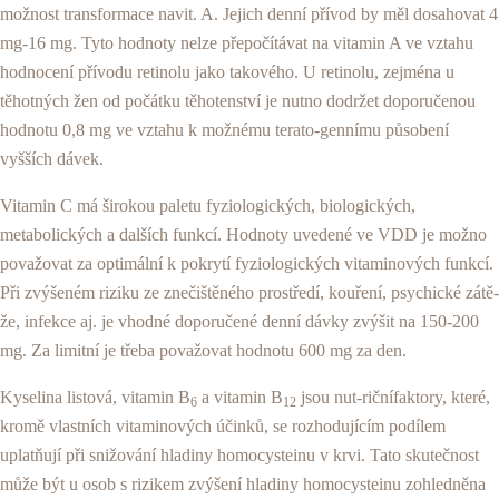
možnost transformace navit. A. Jejich denní přívod by měl dosahovat 4
mg-16 mg. Tyto hodnoty nelze pře­počítávat na vitamin A ve vztahu
hodnocení přívodu retinolu jako takového. U retinolu, zejména u
těhotných žen od počátku těhotenství je nutno dodržet doporu­čenou
hodnotu 0,8 mg ve vztahu k možnému terato-gennímu působení
vyšších dávek.
Vitamin C má širokou paletu fyziologických, biologic­kých,
metabolických a dalších funkcí. Hodnoty uvede­né ve VDD je možno
považovat za optimální k pokrytí fyziologických vitaminových funkcí.
Při zvýšeném rizi­ku ze znečištěného prostředí, kouření, psychické zátě­
že, infekce aj. je vhodné doporučené denní dávky zvý­šit na 150-200
mg. Za limitní je třeba považovat hod­notu 600 mg za den.
Kyselina listová, vitamin B
a vitamin B
jsou nut-ričnífaktory, které,
6
12
kromě vlastních vitaminových účin­ků, se rozhodujícím podílem
uplatňují při snižování hladiny homocysteinu v krvi. Tato skutečnost
může být u osob s rizikem zvýšení hladiny homocysteinu zohledněna