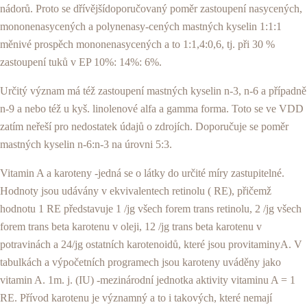
nádorů. Proto se dřívějšídoporučovaný poměr zastou­pení nasycených,
mononenasycených a polynenasy-cených mastných kyselin 1:1:1
měnivé prospěch mo­nonenasycených a to 1:1,4:0,6, tj. při 30 %
zastoupení tuků v EP 10%: 14%: 6%.
Určitý význam má též zastoupení mastných kyselin n-3, n-6 a případně
n-9 a nebo též u kyš. linolenové alfa a gamma forma. Toto se ve VDD
zatím neřeší pro nedostatek údajů o zdrojích. Doporučuje se poměr
mastných kyselin n-6:n-3 na úrovni 5:3.
Vitamin A a karoteny -jedná se o látky do určité míry zastupitelné.
Hodnoty jsou udávány v ekvivalentech retinolu ( RE), přičemž
hodnotu 1 RE představuje 1 /jg všech forem trans retinolu, 2 /jg všech
forem trans beta karotenu v oleji, 12 /jg trans beta karotenu v
potravinách a 24/jg ostatních karotenoidů, které jsou provitaminyA. V
tabulkách a výpočetních programech jsou karoteny uváděny jako
vitamin A. 1m. j. (IU) -mezinárodní jednotka aktivity vitaminu A = 1
RE. Pří­vod karotenu je významný a to i takových, které nemají