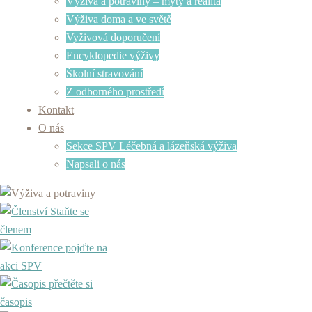
Výživa a potraviny – mýty a realita
Výživa doma a ve světě
Vyživová doporučení
Encyklopedie výživy
Školní stravování
Z odborného prostředí
Kontakt
O nás
Sekce SPV Léčebná a lázeňská výživa
Napsali o nás
Staňte se
členem
pojďte na
akci SPV
přečtěte si
časopis