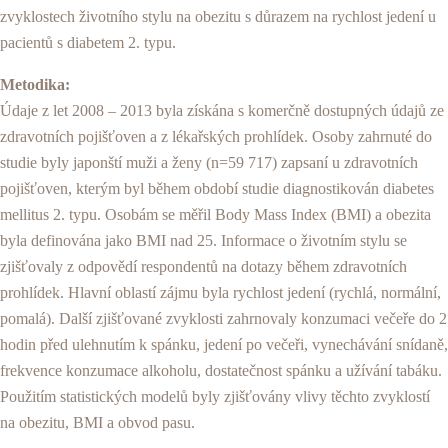
zvyklostech životního stylu na obezitu s důrazem na rychlost jedení u
pacientů s diabetem 2. typu.
Metodika:
Údaje z let 2008 – 2013 byla získána s komerčně dostupných údajů ze
zdravotních pojišťoven a z lékařských prohlídek. Osoby zahrnuté do
studie byly japonští muži a ženy (n=59 717) zapsaní u zdravotních
pojišťoven, kterým byl během období studie diagnostikován diabetes
mellitus 2. typu. Osobám se měřil Body Mass Index (BMI) a obezita
byla definována jako BMI nad 25. Informace o životním stylu se
zjišťovaly z odpovědí respondentů na dotazy během zdravotních
prohlídek. Hlavní oblastí zájmu byla rychlost jedení (rychlá, normální,
pomalá). Další zjišťované zvyklosti zahrnovaly konzumaci večeře do 2
hodin před ulehnutím k spánku, jedení po večeři, vynechávání snídaně,
frekvence konzumace alkoholu, dostatečnost spánku a užívání tabáku.
Použitím statistických modelů byly zjišťovány vlivy těchto zvyklostí
na obezitu, BMI a obvod pasu.