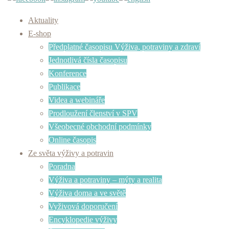
Aktuality
E-shop
Předplatné časopisu Výživa, potraviny a zdraví
Jednotlivá čísla časopisu
Konference
Publikace
Videa a webináře
Prodloužení členství v SPV
Všeobecné obchodní podmínky
Online časopis
Ze světa výživy a potravin
Poradna
Výživa a potraviny – mýty a realita
Výživa doma a ve světě
Vyživová doporučení
Encyklopedie výživy