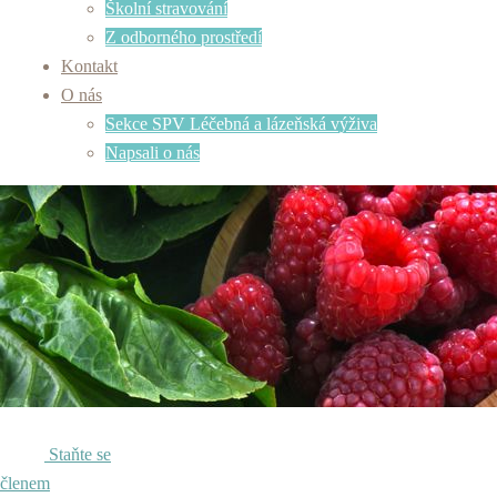
Školní stravování
Z odborného prostředí
Kontakt
O nás
Sekce SPV Léčebná a lázeňská výživa
Napsali o nás
Staňte se
členem