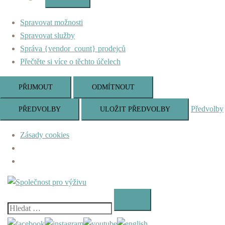
Marketing
Spravovat možnosti
Spravovat služby
Správa {vendor_count} prodejců
Přečtěte si více o těchto účelech
PŘIJMOUT
ODMÍTNOUT
Předvolby
PŘEDVOLBY
ULOŽIT PŘEDVOLBY
Zásady cookies
Skip
to
content
Vyhledávání