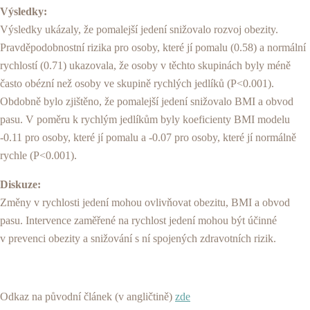
Výsledky:
Výsledky ukázaly, že pomalejší jedení snižovalo rozvoj obezity.
Pravděpodobnostní rizika pro osoby, které jí pomalu (0.58) a normální
rychlostí (0.71) ukazovala, že osoby v těchto skupinách byly méně
často obézní než osoby ve skupině rychlých jedlíků (P<0.001).
Obdobně bylo zjištěno, že pomalejší jedení snižovalo BMI a obvod
pasu. V poměru k rychlým jedlíkům byly koeficienty BMI modelu
-0.11 pro osoby, které jí pomalu a -0.07 pro osoby, které jí normálně
rychle (P<0.001).
Diskuze:
Změny v rychlosti jedení mohou ovlivňovat obezitu, BMI a obvod
pasu. Intervence zaměřené na rychlost jedení mohou být účinné
v prevenci obezity a snižování s ní spojených zdravotních rizik.
Odkaz na původní článek (v angličtině)
zde