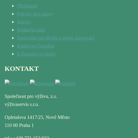
Předplatné
Pokyny pro autory
Inzerce
Redakční rada
Zpravodaj pro školní a dietní stravování
Knihovna časopisu
E-časopisy (e-shop)
KONTAKT
Společnost pro výživu, z.s.
výživaservis s.r.o.
Opletalova 1417/25, Nové Město
110 00 Praha 1