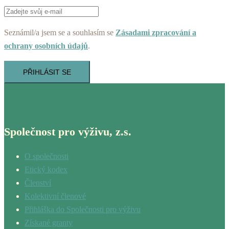
Seznámil/a jsem se a souhlasím se
Zásadami zpracování a
ochrany osobních údajů
.
PŘIHLÁSIT SE
Společnost pro výživu, z.s.
O společnosti
Etický kodex
Členství
Kolektivní členové
Přihláška do Společnosti pro výživu
Získané granty