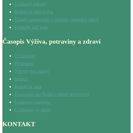
Zajímavé odkazy
Redakční rada webu
Zásady zpracování a ochrany osobních údajů
Podpořte náš web
Časopis Výživa, potraviny a zdraví
O časopisu
Předplatné
Pokyny pro autory
Inzerce
Redakční rada
Zpravodaj pro školní a dietní stravování
Knihovna časopisu
E-časopisy (e-shop)
KONTAKT