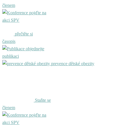
členem
pojďte na
akci SPV
přečtěte si
časopis
objednejte
publikaci
prevence dětské obezity
Staňte se
členem
pojďte na
akci SPV