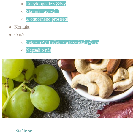
Encyklopedie výživy
Školní stravování
Z odborného prostředí
Kontakt
O nás
Sekce SPV Léčebná a lázeňská výživa
Napsali o nás
Staňte se