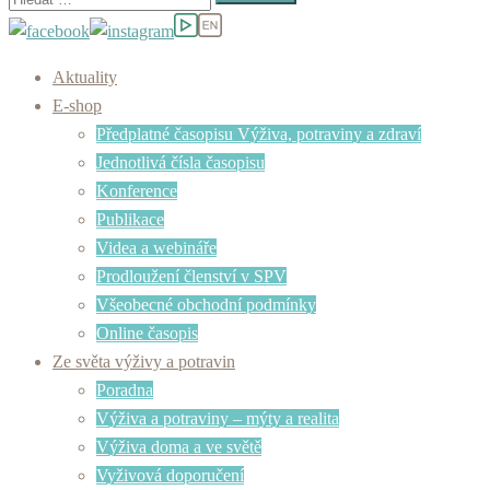
Aktuality
E-shop
Předplatné časopisu Výživa, potraviny a zdraví
Jednotlivá čísla časopisu
Konference
Publikace
Videa a webináře
Prodloužení členství v SPV
Všeobecné obchodní podmínky
Online časopis
Ze světa výživy a potravin
Poradna
Výživa a potraviny – mýty a realita
Výživa doma a ve světě
Vyživová doporučení