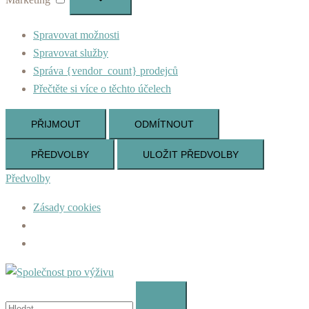
Spravovat možnosti
Spravovat služby
Správa {vendor_count} prodejců
Přečtěte si více o těchto účelech
PŘIJMOUT
ODMÍTNOUT
PŘEDVOLBY
ULOŽIT PŘEDVOLBY
Předvolby
Zásady cookies
Skip
to
Vyhledávání
content