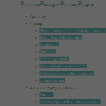
Aktuality
E-shop
Předplatné časopisu Výživa, potraviny
Jednotlivá čísla časopisu
Konference
Publikace
Videa a webináře
Prodloužení členství v SPV
Všeobecné obchodní podmínky
Online časopis
Ze světa výživy a potravin
Poradna
Výživa a potraviny – mýty a realita