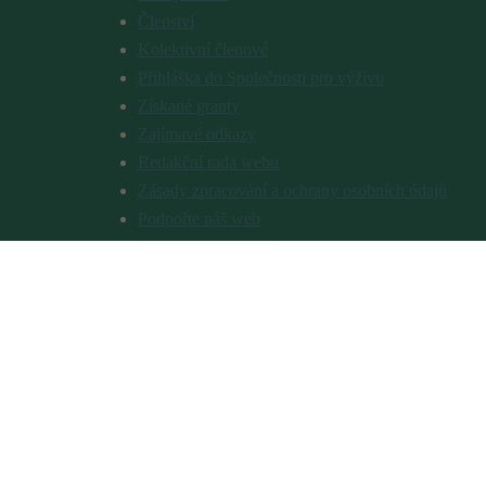
Členství
Kolektivní členové
Přihláška do Společnosti pro výživu
Získané granty
Zajímavé odkazy
Redakční rada webu
Zásady zpracování a ochrany osobních údajů
Podpořte náš web
Časopis Výživa, potraviny a zdraví
O časopisu
Předplatné
Pokyny pro autory
Inzerce
Redakční rada
Zpravodaj pro školní a dietní stravování