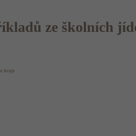
íkladů ze školních jíd
o kraje