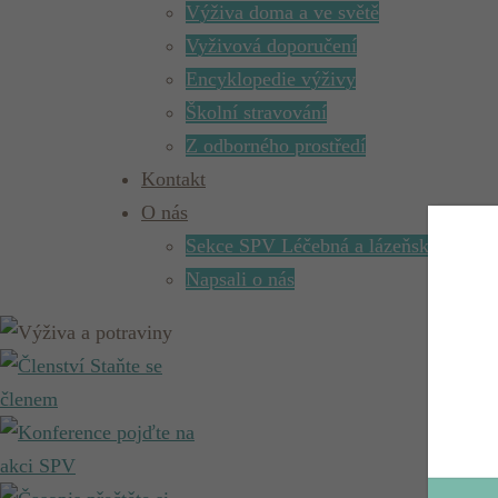
Výživa doma a ve světě
Vyživová doporučení
Encyklopedie výživy
Školní stravování
Z odborného prostředí
Kontakt
O nás
Sekce SPV Léčebná a lázeňská výživa
Napsali o nás
Staňte se
členem
pojďte na
akci SPV