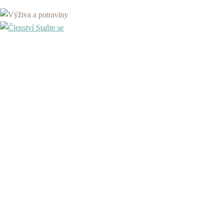
Staňte se
členem
pojďte na
akci SPV
přečtěte si
časopis
objednejte
publikaci
prevence dětské obezity
Staňte se
členem
pojďte na
akci SPV
přečtěte si
časopis