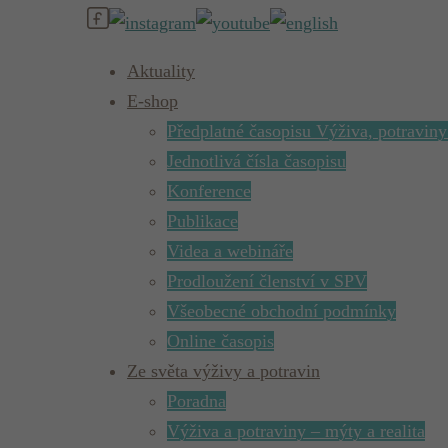
Aktuality
E-shop
Předplatné časopisu Výživa, potraviny
Jednotlivá čísla časopisu
Konference
Publikace
Videa a webináře
Prodloužení členství v SPV
Všeobecné obchodní podmínky
Online časopis
Ze světa výživy a potravin
Poradna
Výživa a potraviny – mýty a realita