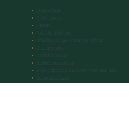
O společnosti
Etický kodex
Členství
Kolektivní členové
Přihláška do Společnosti pro výživu
Získané granty
Zajímavé odkazy
Redakční rada webu
Zásady zpracování a ochrany osobních údajů
Podpořte náš web
Časopis Výživa, potraviny a zdraví
O časopisu
Předplatné
Pokyny pro autory
Inzerce