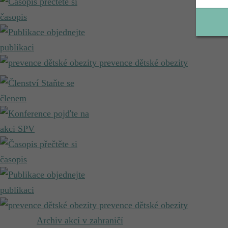
přečtěte si
časopis
objednejte
publikaci
prevence dětské obezity
Staňte se
členem
pojďte na
akci SPV
přečtěte si
časopis
objednejte
publikaci
prevence dětské obezity
Archiv akcí v zahraničí