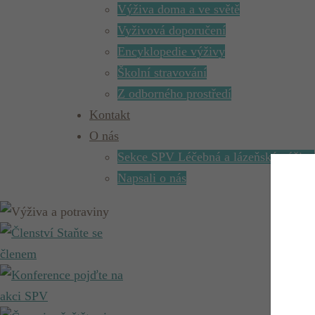
Výživa doma a ve světě
Vyživová doporučení
Encyklopedie výživy
Školní stravování
Z odborného prostředí
Kontakt
O nás
Sekce SPV Léčebná a lázeňská výživa
Napsali o nás
Staňte se
členem
pojďte na
akci SPV