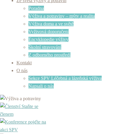
Ze světa výživy a potravin
Poradna
Výživa a potraviny – mýty a realita
Výživa doma a ve světě
Vyživová doporučení
Encyklopedie výživy
Školní stravování
Z odborného prostředí
Kontakt
O nás
Sekce SPV Léčebná a lázeňská výživa
Napsali o nás
Staňte se
členem
pojďte na
akci SPV