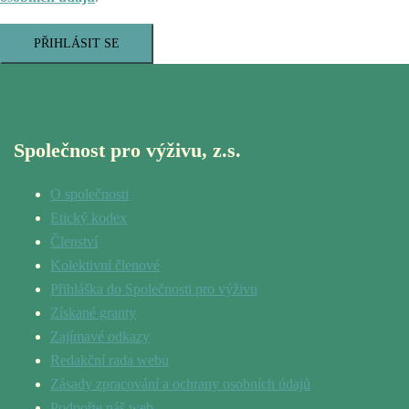
PŘIHLÁSIT SE
Společnost pro výživu, z.s.
O společnosti
Etický kodex
Členství
Kolektivní členové
Přihláška do Společnosti pro výživu
Získané granty
Zajímavé odkazy
Redakční rada webu
Zásady zpracování a ochrany osobních údajů
Podpořte náš web