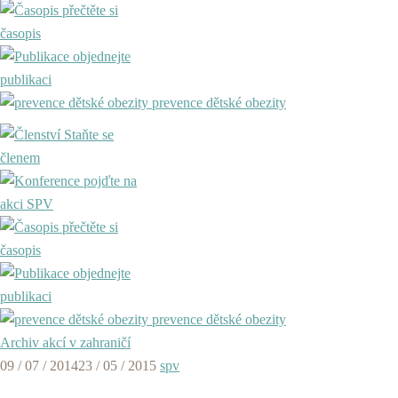
přečtěte si
časopis
objednejte
publikaci
prevence dětské obezity
Staňte se
členem
pojďte na
akci SPV
přečtěte si
časopis
objednejte
publikaci
prevence dětské obezity
Archiv akcí v zahraničí
09 / 07 / 2014
23 / 05 / 2015
spv