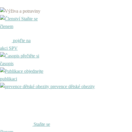
Staňte se
členem
pojďte na
akci SPV
přečtěte si
časopis
objednejte
publikaci
prevence dětské obezity
Staňte se
členem