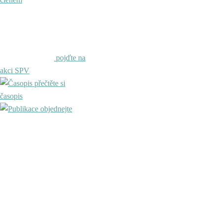
pojďte na
akci SPV
přečtěte si
časopis
objednejte
publikaci
prevence dětské obezity
Přihláška do SPV – členství
student s elektronickým
časopisem