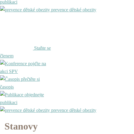
publikaci
prevence dětské obezity
Staňte se
členem
pojďte na
akci SPV
přečtěte si
časopis
objednejte
publikaci
prevence dětské obezity
Stanovy