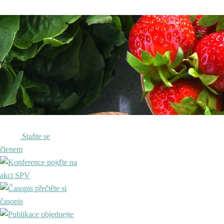
Staňte se
členem
pojďte na
akci SPV
přečtěte si
časopis
objednejte