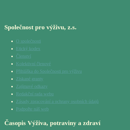
Společnost pro výživu, z.s.
O společnosti
Etický kodex
Členství
Kolektivní členové
Přihláška do Společnosti pro výživu
Získané granty
Zajímavé odkazy
Redakční rada webu
Zásady zpracování a ochrany osobních údajů
Podpořte náš web
Časopis Výživa, potraviny a zdraví