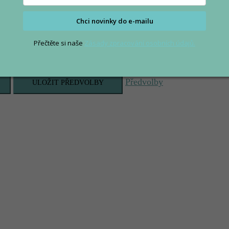
Chci novinky do e-mailu
Přečtěte si naše
Zásady zpracování osobních údajů.
Předvolby
ULOŽIT PŘEDVOLBY