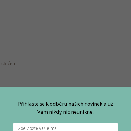
 služeb.
Přihlaste se k odběru našich novinek a už
Vám nikdy nic neunikne.