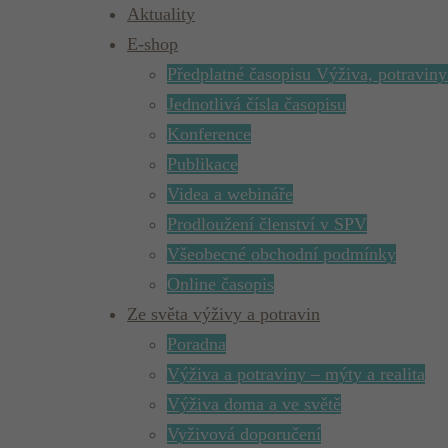
Aktuality
E-shop
Předplatné časopisu Výživa, potraviny
Jednotlivá čísla časopisu
Konference
Publikace
Videa a webináře
Prodloužení členství v SPV
Všeobecné obchodní podmínky
Online časopis
Ze světa výživy a potravin
Poradna
Výživa a potraviny – mýty a realita
Výživa doma a ve světě
Vyživová doporučení