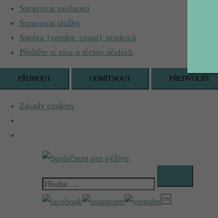
Spravovat možnosti
Spravovat služby
Správa {vendor_count} prodejců
Přečtěte si více o těchto účelech
PŘIJMOUT
ODMÍTNOUT
PŘEDVOLBY
Zásady cookies
Skip
to
Vyhledávání
content