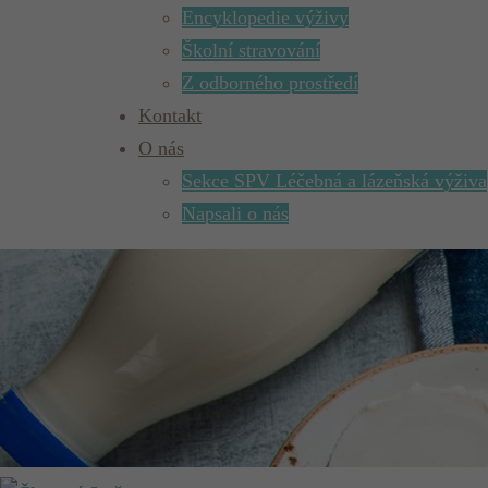
Encyklopedie výživy
Školní stravování
Z odborného prostředí
Kontakt
O nás
Sekce SPV Léčebná a lázeňská výživa
Napsali o nás