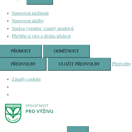
Marketing
Spravovat možnosti
Spravovat služby
Správa {vendor_count} prodejců
Přečtěte si více o těchto účelech
PŘIJMOUT
ODMÍTNOUT
Předvolby
PŘEDVOLBY
ULOŽIT PŘEDVOLBY
Zásady cookies
Skip
to
content