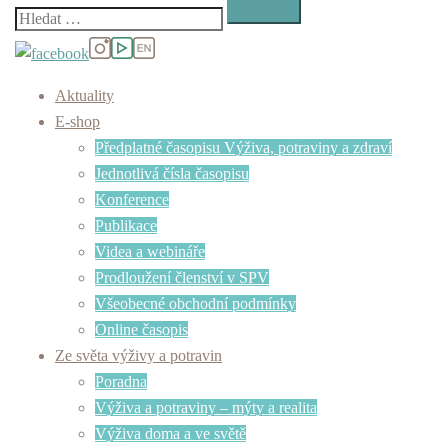
Vyhledávání
Aktuality
E-shop
Předplatné časopisu Výživa, potraviny a zdraví
Jednotlivá čísla časopisu
Konference
Publikace
Videa a webináře
Prodloužení členství v SPV
Všeobecné obchodní podmínky
Online časopis
Ze světa výživy a potravin
Poradna
Výživa a potraviny – mýty a realita
Výživa doma a ve světě