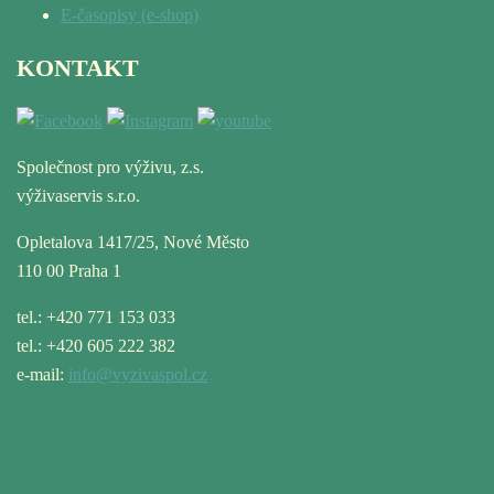
E-časopisy (e-shop)
KONTAKT
Společnost pro výživu, z.s.
výživaservis s.r.o.
Opletalova 1417/25, Nové Město
110 00 Praha 1
tel.: +420 771 153 033
tel.: +420 605 222 382
e-mail:
info@vyzivaspol.cz