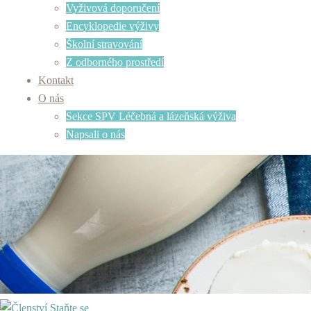
Vyživová doporučení
Encyklopedie výživy
Školní stravování
Z odborného prostředí
Kontakt
O nás
Sekce SPV Léčebná a lázeňská výživa
Napsali o nás
Staňte se