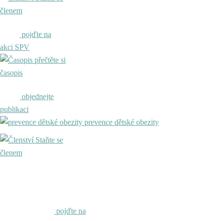
členem
pojďte na
akci SPV
přečtěte si
časopis
objednejte
publikaci
prevence dětské obezity
Staňte se
členem
pojďte na