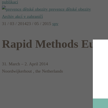
publikaci
prevence dětské obezity
Archiv akcí v zahraničí
31 / 03 / 2014
23 / 05 / 2015
spv
Rapid Methods Europ
31. March – 2. April 2014
Noordwijkerhout , the Netherlands