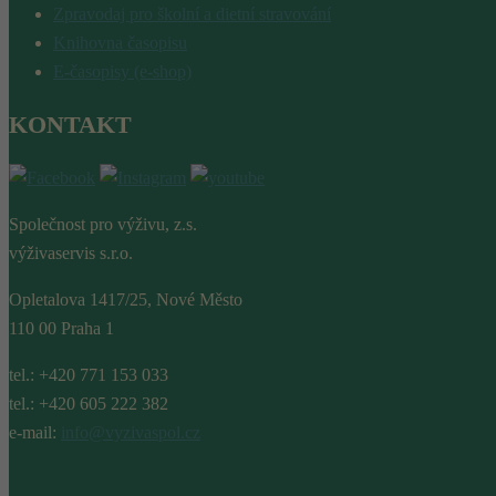
Zpravodaj pro školní a dietní stravování
Knihovna časopisu
E-časopisy (e-shop)
KONTAKT
Společnost pro výživu, z.s.
výživaservis s.r.o.
Opletalova 1417/25, Nové Město
110 00 Praha 1
tel.: +420 771 153 033
tel.: +420 605 222 382
e-mail:
info@vyzivaspol.cz