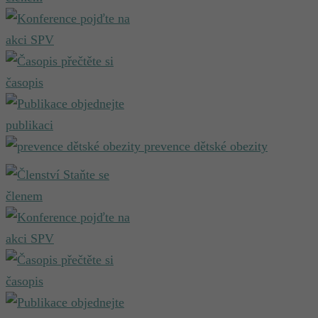
pojďte na
akci SPV
přečtěte si
časopis
objednejte
publikaci
prevence dětské obezity
Staňte se
členem
pojďte na
akci SPV
přečtěte si
časopis
objednejte