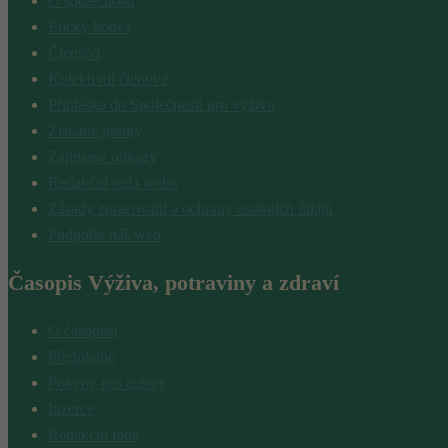
O společnosti
Etický kodex
Členství
Kolektivní členové
Přihláška do Společnosti pro výživu
Získané granty
Zajímavé odkazy
Redakční rada webu
Zásady zpracování a ochrany osobních údajů
Podpořte náš web
Časopis Výživa, potraviny a zdraví
O časopisu
Předplatné
Pokyny pro autory
Inzerce
Redakční rada