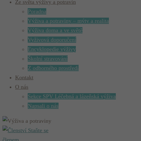
Ze světa výživy a potravin
Poradna
Výživa a potraviny – mýty a realita
Výživa doma a ve světě
Vyživová doporučení
Encyklopedie výživy
Školní stravování
Z odborného prostředí
Kontakt
O nás
Sekce SPV Léčebná a lázeňská výživa
Napsali o nás
Staňte se
členem