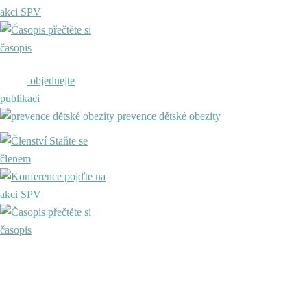
akci SPV
přečtěte si
časopis
objednejte
publikaci
prevence dětské obezity
Staňte se
členem
pojďte na
akci SPV
přečtěte si
časopis