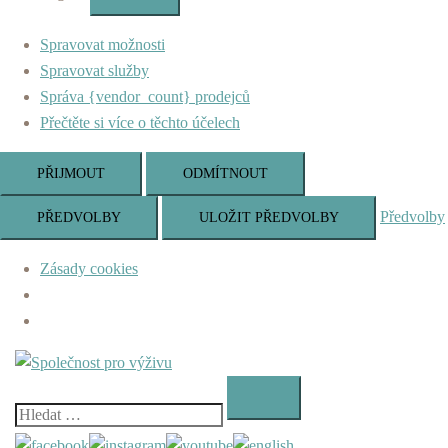
Marketing
Spravovat možnosti
Spravovat služby
Správa {vendor_count} prodejců
Přečtěte si více o těchto účelech
PŘIJMOUT
ODMÍTNOUT
Předvolby
PŘEDVOLBY
ULOŽIT PŘEDVOLBY
Zásady cookies
Skip
to
content
Vyhledávání