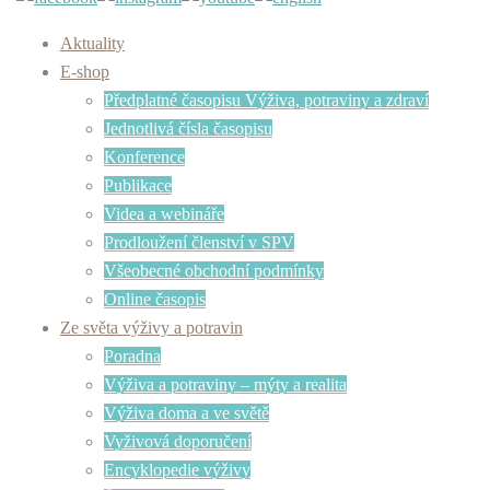
Aktuality
E-shop
Předplatné časopisu Výživa, potraviny a zdraví
Jednotlivá čísla časopisu
Konference
Publikace
Videa a webináře
Prodloužení členství v SPV
Všeobecné obchodní podmínky
Online časopis
Ze světa výživy a potravin
Poradna
Výživa a potraviny – mýty a realita
Výživa doma a ve světě
Vyživová doporučení
Encyklopedie výživy