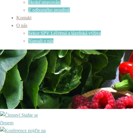
Školní stravování
Z odborného prostředí
Kontakt
O nás
Sekce SPV Léčebná a lázeňská výživa
Napsali o nás
Staňte se
členem
pojďte na