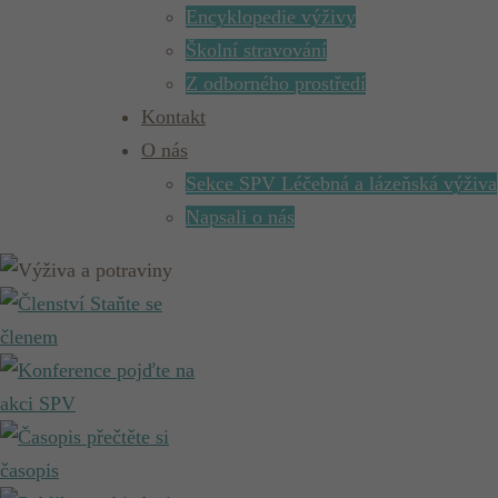
Encyklopedie výživy
Školní stravování
Z odborného prostředí
Kontakt
O nás
Sekce SPV Léčebná a lázeňská výživa
Napsali o nás
Staňte se
členem
pojďte na
akci SPV
přečtěte si
časopis