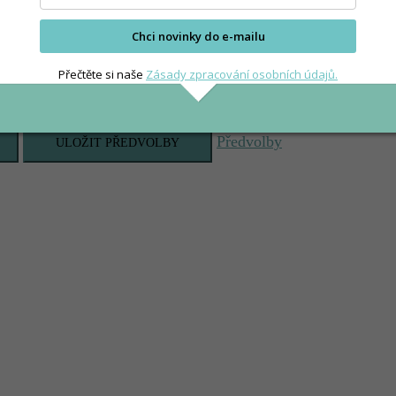
Chci novinky do e-mailu
Přečtěte si naše
Zásady zpracování osobních údajů.
Předvolby
ULOŽIT PŘEDVOLBY