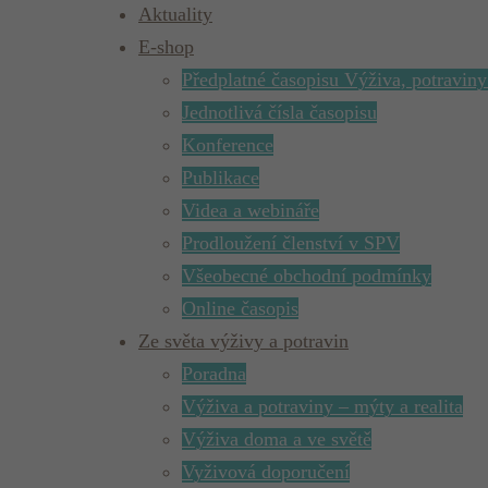
Aktuality
E-shop
Předplatné časopisu Výživa, potraviny
Jednotlivá čísla časopisu
Konference
Publikace
Videa a webináře
Prodloužení členství v SPV
Všeobecné obchodní podmínky
Online časopis
Ze světa výživy a potravin
Poradna
Výživa a potraviny – mýty a realita
Výživa doma a ve světě
Vyživová doporučení