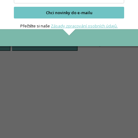
Chci novinky do e-mailu
Přečtěte si naše
Zásady zpracování osobních údajů.
Předvolby
ULOŽIT PŘEDVOLBY