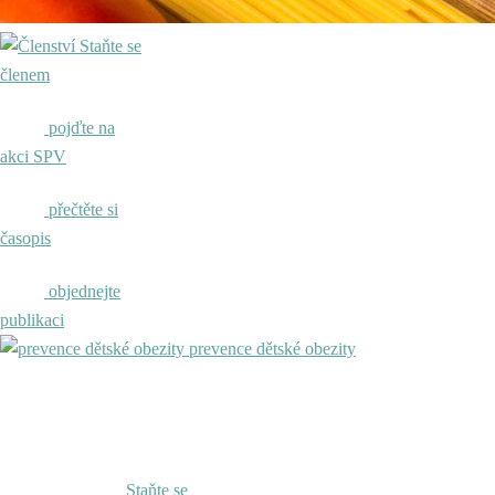
Staňte se
členem
pojďte na
akci SPV
přečtěte si
časopis
objednejte
publikaci
prevence dětské obezity
Staňte se