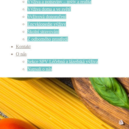
Výživa a potraviny – mýty a realita
Výživa doma a ve světě
Vyživová doporučení
Encyklopedie výživy
Školní stravování
Z odborného prostředí
Kontakt
O nás
Sekce SPV Léčebná a lázeňská výživa
Napsali o nás