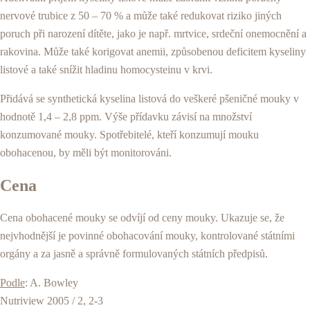
nervové trubice z 50 – 70 % a může také redukovat riziko jiných
poruch při narození dítěte, jako je např. mrtvice, srdeční onemocnění a
rakovina. Může také korigovat anemii, způsobenou deficitem kyseliny
listové a také snížit hladinu homocysteinu v krvi.
Přidává se synthetická kyselina listová do veškeré pšeničné mouky v
hodnotě 1,4 – 2,8 ppm. Výše přídavku závisí na množství
konzumované mouky. Spotřebitelé, kteří konzumují mouku
obohacenou, by měli být monitorováni.
Cena
Cena obohacené mouky se odvíjí od ceny mouky. Ukazuje se, že
nejvhodnější je povinné obohacování mouky, kontrolované státními
orgány a za jasně a správně formulovaných státních předpisů.
Podle
: A. Bowley
Nutriview 2005 / 2, 2-3