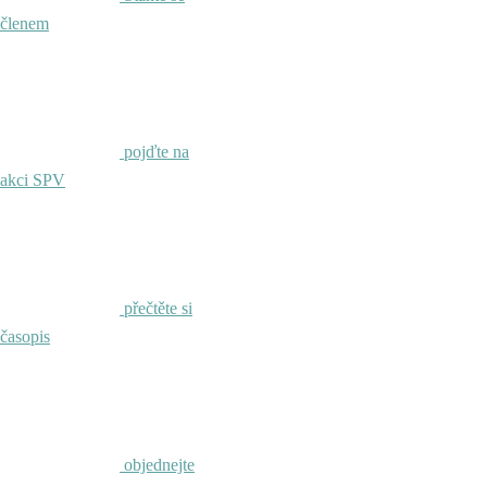
členem
pojďte na
akci SPV
přečtěte si
časopis
objednejte