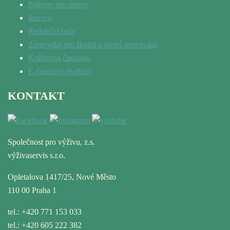
Pokyny pro autory
Inzerce
Redakční rada
Zpravodaj pro školní a dietní stravování
Knihovna časopisu
E-časopisy (e-shop)
KONTAKT
Společnost pro výživu, z.s.
výživaservis s.r.o.
Opletalova 1417/25, Nové Město
110 00 Praha 1
tel.: +420 771 153 033
tel.: +420 605 222 382