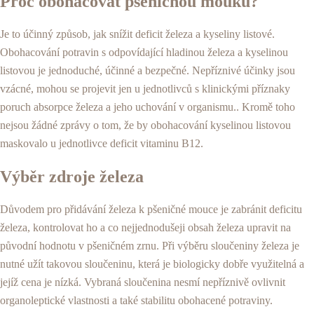
Proč obohacovat pšeničnou mouku?
Je to účinný způsob, jak snížit deficit železa a kyseliny listové.
Obohacování potravin s odpovídající hladinou železa a kyselinou
listovou je jednoduché, účinné a bezpečné. Nepříznivé účinky jsou
vzácné, mohou se projevit jen u jednotlivců s klinickými příznaky
poruch absorpce železa a jeho uchování v organismu.. Kromě toho
nejsou žádné zprávy o tom, že by obohacování kyselinou listovou
maskovalo u jednotlivce deficit vitaminu B12.
Výběr zdroje železa
Důvodem pro přidávání železa k pšeničné mouce je zabránit deficitu
železa, kontrolovat ho a co nejjednodušeji obsah železa upravit na
původní hodnotu v pšeničném zrnu. Při výběru sloučeniny železa je
nutné užít takovou sloučeninu, která je biologicky dobře využitelná a
jejíž cena je nízká. Vybraná sloučenina nesmí nepříznivě ovlivnit
organoleptické vlastnosti a také stabilitu obohacené potraviny.