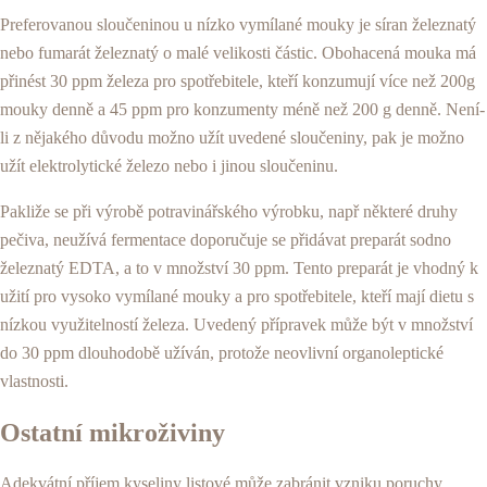
Preferovanou sloučeninou u nízko vymílané mouky je síran železnatý
nebo fumarát železnatý o malé velikosti částic. Obohacená mouka má
přinést 30 ppm železa pro spotřebitele, kteří konzumují více než 200g
mouky denně a 45 ppm pro konzumenty méně než 200 g denně. Není-
li z nějakého důvodu možno užít uvedené sloučeniny, pak je možno
užít elektrolytické železo nebo i jinou sloučeninu.
Pakliže se při výrobě potravinářského výrobku, např některé druhy
pečiva, neužívá fermentace doporučuje se přidávat preparát sodno
železnatý EDTA, a to v množství 30 ppm. Tento preparát je vhodný k
užití pro vysoko vymílané mouky a pro spotřebitele, kteří mají dietu s
nízkou využitelností železa. Uvedený přípravek může být v množství
do 30 ppm dlouhodobě užíván, protože neovlivní organoleptické
vlastnosti.
Ostatní mikroživiny
Adekvátní příjem kyseliny listové může zabránit vzniku poruchy