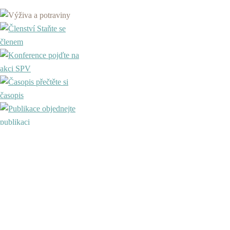
Staňte se
členem
pojďte na
akci SPV
přečtěte si
časopis
objednejte
publikaci
prevence dětské obezity
Staňte se
členem
pojďte na
akci SPV
přečtěte si