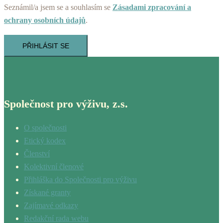
Seznámil/a jsem se a souhlasím se
Zásadami zpracování a
ochrany osobních údajů
.
PŘIHLÁSIT SE
Společnost pro výživu, z.s.
O společnosti
Etický kodex
Členství
Kolektivní členové
Přihláška do Společnosti pro výživu
Získané granty
Zajímavé odkazy
Redakční rada webu