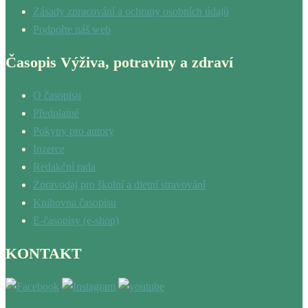
Zásady zpracování a ochrany osobních údajů
Podpořte náš web
Časopis Výživa, potraviny a zdraví
O časopisu
Předplatné
Pokyny pro autory
Inzerce
Redakční rada
Zpravodaj pro školní a dietní stravování
Knihovna časopisu
E-časopisy (e-shop)
KONTAKT