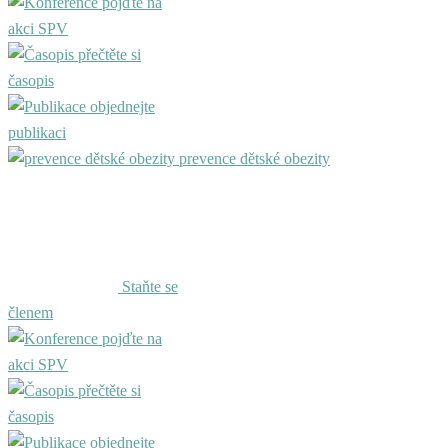
pojďte na
akci SPV
přečtěte si
časopis
objednejte
publikaci
prevence dětské obezity
Staňte se
členem
pojďte na
akci SPV
přečtěte si
časopis
objednejte