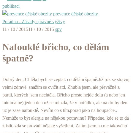
publikaci
prevence dětské obezity
Poradna - Zásady správné výživy
11 / 10 / 2015
11 / 10 / 2015
spv
Nafouklé břicho, co dělám
špatně?
Dobrý den, Chtěla bych se zeptat, co dělám špatně.Již rok se stravuji
velmi zdravě, snažím se cvičit atd. Zhubla jsem, ale převážně z
partií, kterých jsem nechtěla. Břicho proste nejde dolu (a nebo jen
minimalne) jeden den už se mi zdá, že v pořádku, ale na druhy den
uz je zase nafouklé. Nevím co s tím.porad jako na houpačce..
Nemůže to byt alergie na nějakou potravinu? Připadne, kde se to dá
zjistit, zda se provádí nějaké vyšetření..Zatím jsem na nic takového