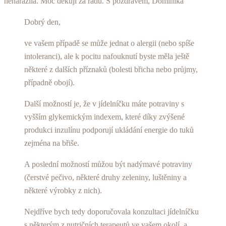
nenarazila. Moc děkuji za radu. S pozdravem, Dominika
Dobrý den,
ve vašem případě se může jednat o alergii (nebo spíše
intoleranci), ale k pocitu nafouknutí byste měla ještě
některé z dalších příznaků (bolesti břicha nebo průjmy,
případně obojí).
Další možností je, že v jídelníčku máte potraviny s
vyšším glykemickým indexem, které díky zvýšené
produkci inzulínu podporují ukládání energie do tuků
zejména na břiše.
A poslední možností můžou být nadýmavé potraviny
(čerstvé pečivo, některé druhy zeleniny, luštěniny a
některé výrobky z nich).
Nejdříve bych tedy doporučovala konzultaci jídelníčku
s některým z nutričních terapeutů ve vašem okolí, a