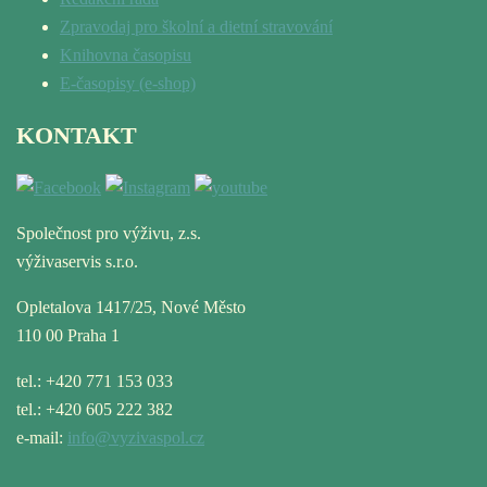
Zpravodaj pro školní a dietní stravování
Knihovna časopisu
E-časopisy (e-shop)
KONTAKT
Společnost pro výživu, z.s.
výživaservis s.r.o.
Opletalova 1417/25, Nové Město
110 00 Praha 1
tel.: +420 771 153 033
tel.: +420 605 222 382
e-mail:
info@vyzivaspol.cz