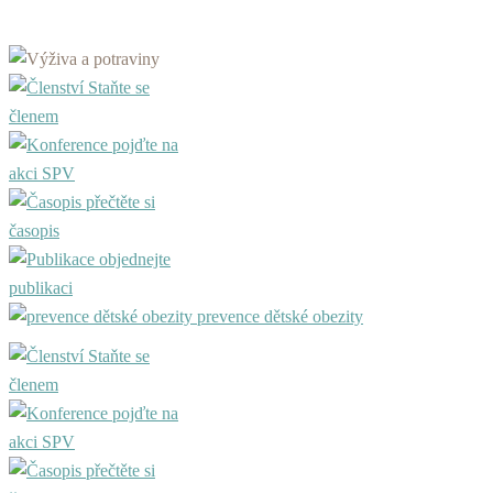
Staňte se
členem
pojďte na
akci SPV
přečtěte si
časopis
objednejte
publikaci
prevence dětské obezity
Staňte se
členem
pojďte na
akci SPV
přečtěte si