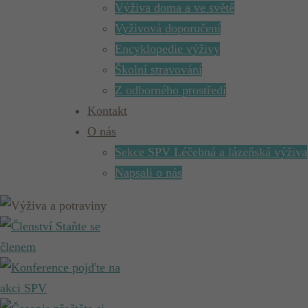
Výživa doma a ve světě
Vyživová doporučení
Encyklopedie výživy
Školní stravování
Z odborného prostředí
Kontakt
O nás
Sekce SPV Léčebná a lázeňská výživa
Napsali o nás
Staňte se
členem
pojďte na
akci SPV