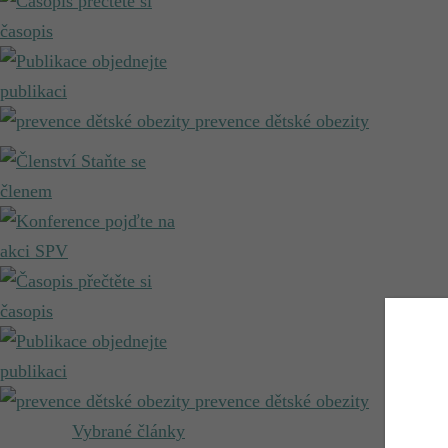
přečtěte si
časopis
objednejte
publikaci
prevence dětské obezity
Staňte se
členem
pojďte na
akci SPV
přečtěte si
časopis
objednejte
publikaci
prevence dětské obezity
Vybrané články