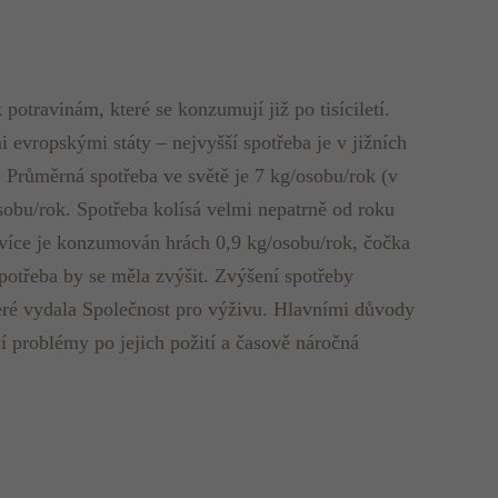
potravinám, které se konzumují již po tisíciletí.
i evropskými státy – nejvyšší spotřeba je v jižních
. Průměrná spotřeba ve světě je 7 kg/osobu/rok (v
osobu/rok. Spotřeba kolísá velmi nepatrně od roku
jvíce je konzumován hrách 0,9 kg/osobu/rok, čočka
spotřeba by se měla zvýšit. Zvýšení spotřeby
eré vydala Společnost pro výživu. Hlavními důvody
icí problémy po jejich požití a časově náročná