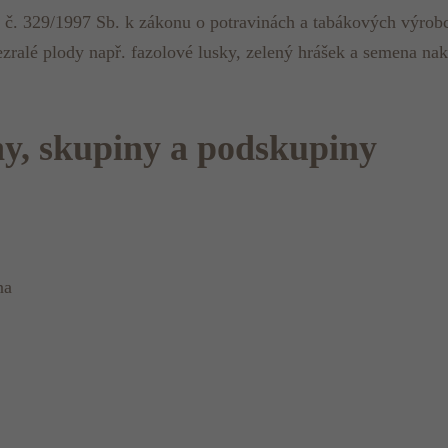
 č. 329/1997 Sb. k zákonu o potravinách a tabákových výrobc
ezralé plody např. fazolové lusky, zelený hrášek a semena nak
hy, skupiny a podskupiny
na