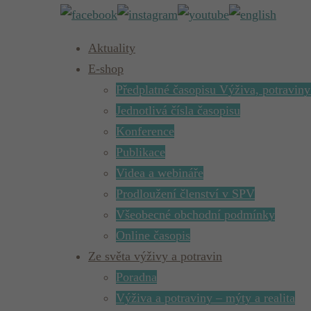
Aktuality
E-shop
Předplatné časopisu Výživa, potraviny
Jednotlivá čísla časopisu
Konference
Publikace
Videa a webináře
Prodloužení členství v SPV
Všeobecné obchodní podmínky
Online časopis
Ze světa výživy a potravin
Poradna
Výživa a potraviny – mýty a realita