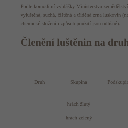
Podle komoditní vyhlášky Ministerstva zemědělství
vyluštěná, suchá, čištěná a tříděná zrna luskovin (n
chemické složení i způsob použití jsou odlišné).
Členění luštěnin na dru
Druh
Skupina
Podskupi
hrách žlutý
hrách zelený