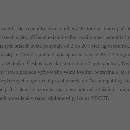
tel České republiky příliš oblíbeny. Přitom luštěniny patří k 
částech světa, přičemž existují velké rozdíly mezi jednotlivým
ůzných státech světa pohybuje od 2 do 20 i více kg/osobu/rok
bu/rok). V České republice byla spotřeba v roce 2012 2,6 kg/
n v tehdejším Československu která činila 2 kg/osobu/rok. Ne
y jsou z posledu výživového velmi kvalitní potravina a její 
 Výživových doporučení pro obyvatelstvo České republiky kt
ne příliš lákavé senzorické vlastnosti pokrmů z luštěnin, tráv
nketě provedené v rámci diplomové práce na VŠCHT.