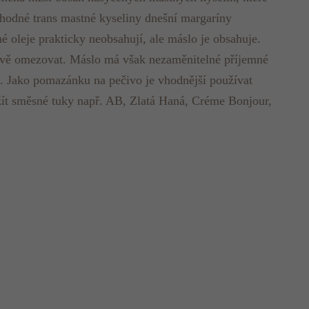
hodné trans mastné kyseliny dnešní margaríny
é oleje prakticky neobsahují, ale máslo je obsahuje.
travě omezovat. Máslo má však nezaměnitelné příjemné
dat. Jako pomazánku na pečivo je vhodnější používat
ít směsné tuky např. AB, Zlatá Haná, Créme Bonjour,