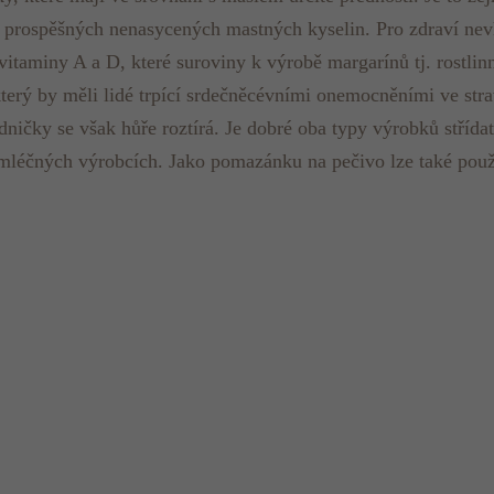
h prospěšných nenasycených mastných kyselin. Pro zdraví nev
itaminy A a D, které suroviny k výrobě margarínů tj. rostlinn
 který by měli lidé trpící srdečněcévními onemocněními ve s
ladničky se však hůře roztírá. Je dobré oba typy výrobků stří
mléčných výrobcích. Jako pomazánku na pečivo lze také použ