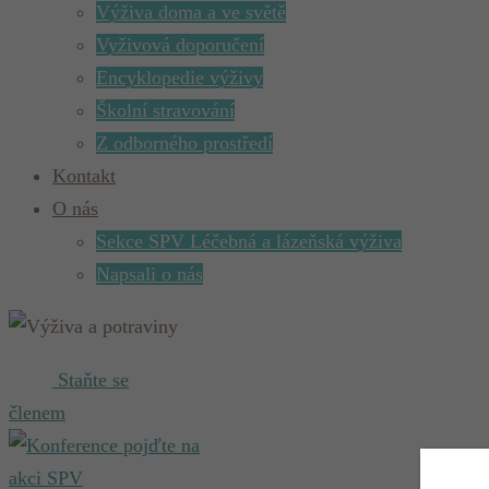
Výživa doma a ve světě
Vyživová doporučení
Encyklopedie výživy
Školní stravování
Z odborného prostředí
Kontakt
O nás
Sekce SPV Léčebná a lázeňská výživa
Napsali o nás
Staňte se
členem
pojďte na
akci SPV