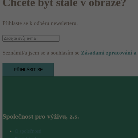
Chcete být stále v obraze?
Přihlaste se k odběru newsletteru.
Seznámil/a jsem se a souhlasím se
Zásadami zpracování a
PŘIHLÁSIT SE
Společnost pro výživu, z.s.
O společnosti