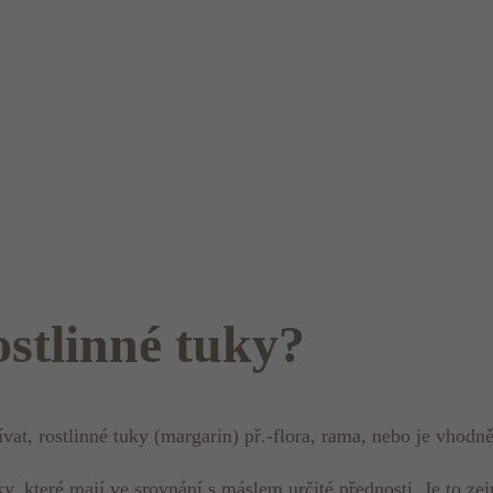
ostlinné tuky?
at, rostlinné tuky (margarin) př.-flora, rama, nebo je vhodn
, které mají ve srovnání s máslem určité přednosti. Je to ze