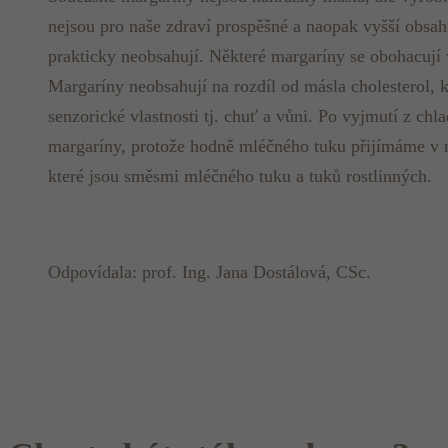
nejsou pro naše zdraví prospěšné a naopak vyšší obsa
prakticky neobsahují. Některé margaríny se obohacují v
Margaríny neobsahují na rozdíl od másla cholesterol,
senzorické vlastnosti tj. chuť a vůni. Po vyjmutí z ch
margaríny, protože hodně mléčného tuku přijímáme v 
které jsou směsmi mléčného tuku a tuků rostlinných.
Odpovídala: prof. Ing. Jana Dostálová, CSc.