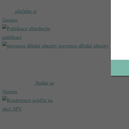
přečtěte si
časopis
objednejte
publikaci
prevence dětské obezity
Staňte se
členem
pojďte na
akci SPV