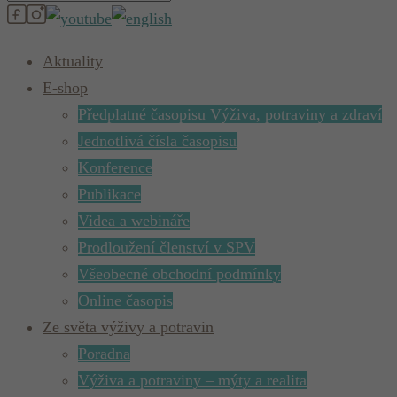
Aktuality
E-shop
Předplatné časopisu Výživa, potraviny a zdraví
Jednotlivá čísla časopisu
Konference
Publikace
Videa a webináře
Prodloužení členství v SPV
Všeobecné obchodní podmínky
Online časopis
Ze světa výživy a potravin
Poradna
Výživa a potraviny – mýty a realita