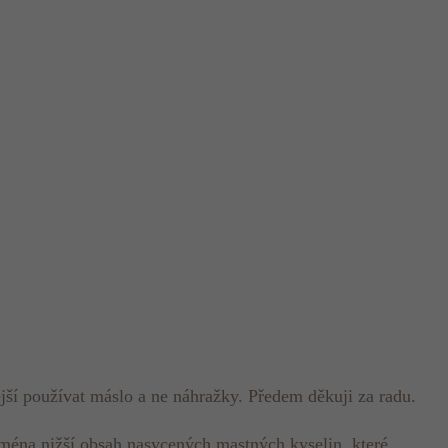
ější používat máslo a ne náhražky. Předem děkuji za radu.
jména nižší obsah nasycených mastných kyselin, které