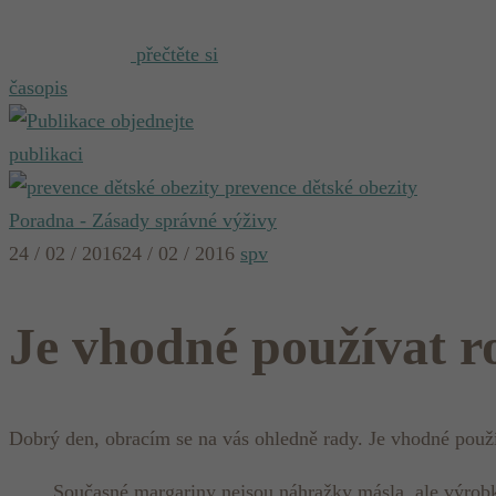
přečtěte si
časopis
objednejte
publikaci
prevence dětské obezity
Poradna - Zásady správné výživy
24 / 02 / 2016
24 / 02 / 2016
spv
Je vhodné používat r
Dobrý den, obracím se na vás ohledně rady. Je vhodné použív
Současné margariny nejsou náhražky másla, ale výrobky