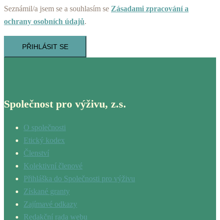
Seznámil/a jsem se a souhlasím se
Zásadami zpracování a
ochrany osobních údajů
.
PŘIHLÁSIT SE
Společnost pro výživu, z.s.
O společnosti
Etický kodex
Členství
Kolektivní členové
Přihláška do Společnosti pro výživu
Získané granty
Zajímavé odkazy
Redakční rada webu