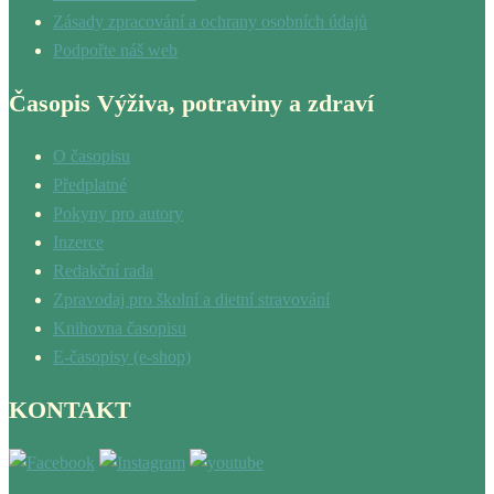
Zásady zpracování a ochrany osobních údajů
Podpořte náš web
Časopis Výživa, potraviny a zdraví
O časopisu
Předplatné
Pokyny pro autory
Inzerce
Redakční rada
Zpravodaj pro školní a dietní stravování
Knihovna časopisu
E-časopisy (e-shop)
KONTAKT