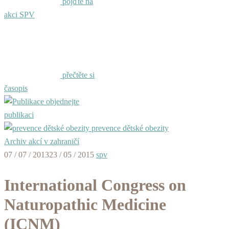
pojďte na
akci SPV
přečtěte si
časopis
objednejte
publikaci
prevence dětské obezity
Archiv akcí v zahraničí
07 / 07 / 2013
23 / 05 / 2015
spv
International Congress on
Naturopathic Medicine
(ICNM)