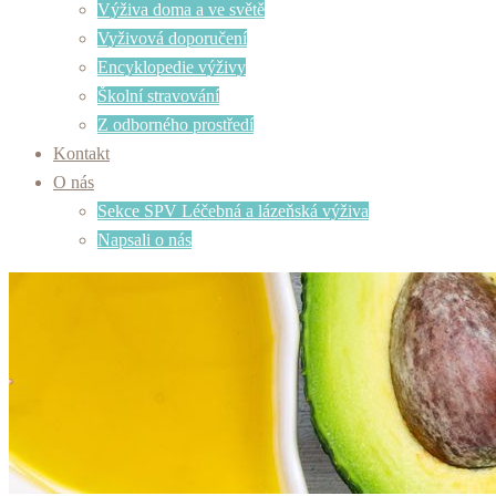
Výživa doma a ve světě
Vyživová doporučení
Encyklopedie výživy
Školní stravování
Z odborného prostředí
Kontakt
O nás
Sekce SPV Léčebná a lázeňská výživa
Napsali o nás