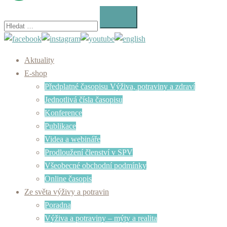
Vyhledávání
Aktuality
E-shop
Předplatné časopisu Výživa, potraviny a zdraví
Jednotlivá čísla časopisu
Konference
Publikace
Videa a webináře
Prodloužení členství v SPV
Všeobecné obchodní podmínky
Online časopis
Ze světa výživy a potravin
Poradna
Výživa a potraviny – mýty a realita