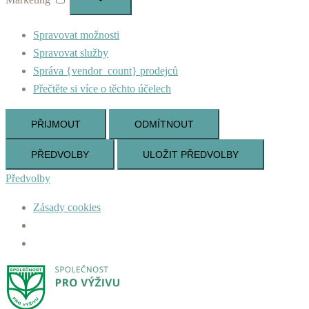
Spravovat možnosti
Spravovat služby
Správa {vendor_count} prodejců
Přečtěte si více o těchto účelech
PŘIJMOUT
ODMÍTNOUT
PŘEDVOLBY
ULOŽIT PŘEDVOLBY
Předvolby
Zásady cookies
Skip
to
content