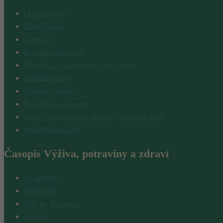
O společnosti
Etický kodex
Členství
Kolektivní členové
Přihláška do Společnosti pro výživu
Získané granty
Zajímavé odkazy
Redakční rada webu
Zásady zpracování a ochrany osobních údajů
Podpořte náš web
Časopis Výživa, potraviny a zdraví
O časopisu
Předplatné
Pokyny pro autory
Inzerce