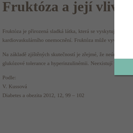
Fruktóza a její vliv n
Fruktóza je přirozená sladká látka, která se vyskytuje v ov
kardiovaskulárního onemocnění. Fruktóza může vyvolat zvýš
Na základě zjištěných skutečností je zřejmé, že neúměrně v
glukózové tolerance a hyperinzulinémii. Neexistují však důk
Podle:
V. Kussová
Diabetes a obezita 2012, 12, 99 – 102