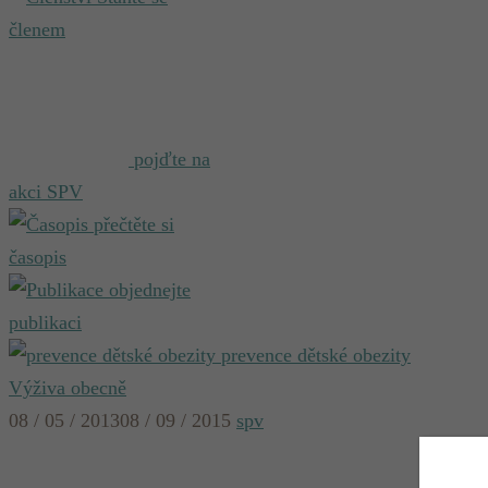
členem
pojďte na
akci SPV
přečtěte si
časopis
objednejte
publikaci
prevence dětské obezity
Výživa obecně
08 / 05 / 2013
08 / 09 / 2015
spv