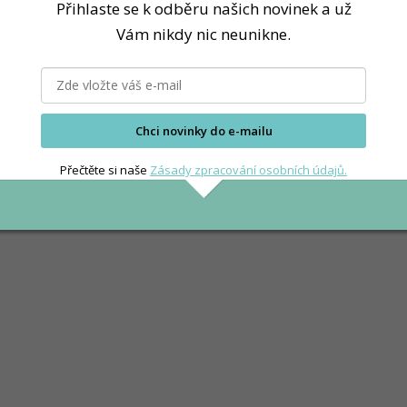
a zdraví
Přihlaste se k odběru našich novinek a už
Vám nikdy nic neunikne.
oci a také v umělých sladidlech. V současné době se její konzu
ení krevního tlaku.
Chci novinky do e-mailu
ysoký příjem fruktózy (více než 100g/den) má na organismus n
Přečtěte si naše
Zásady zpracování osobních údajů.
azy, že menší příjem (50 g/den) má také uvedené účinky. Malé