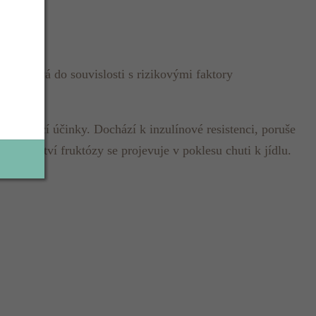
mace dává do souvislosti s rizikovými faktory
ežádoucí účinky. Dochází k inzulínové resistenci, poruše
 množství fruktózy se projevuje v poklesu chuti k jídlu.