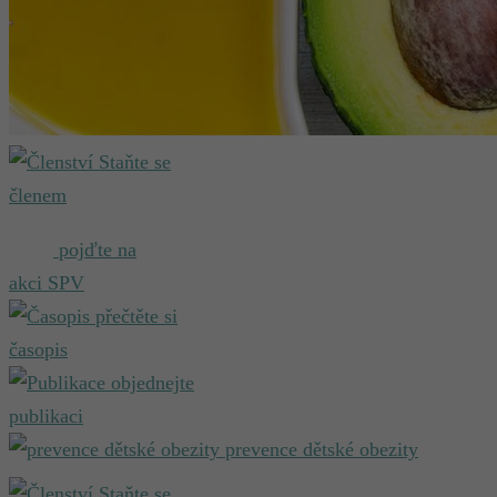
Staňte se
členem
pojďte na
akci SPV
přečtěte si
časopis
objednejte
publikaci
prevence dětské obezity
Staňte se