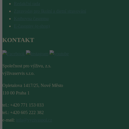
Redakční rada
Zpravodaj pro školní a dietní stravování
Knihovna časopisu
E-časopisy (e-shop)
KONTAKT
Společnost pro výživu, z.s.
výživaservis s.r.o.
Opletalova 1417/25, Nové Město
110 00 Praha 1
tel.: +420 771 153 033
tel.: +420 605 222 382
e-mail:
info@vyzivaspol.cz