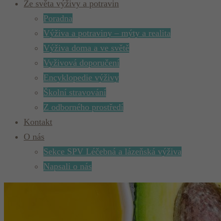
Ze světa výživy a potravin
Poradna
Výživa a potraviny – mýty a realita
Výživa doma a ve světě
Vyživová doporučení
Encyklopedie výživy
Školní stravování
Z odborného prostředí
Kontakt
O nás
Sekce SPV Léčebná a lázeňská výživa
Napsali o nás