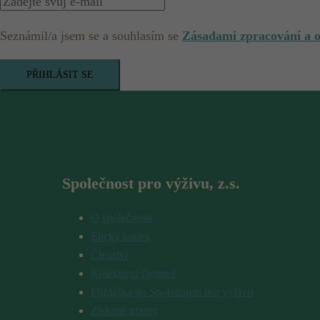
Seznámil/a jsem se a souhlasím se
Zásadami zpracování a 
PŘIHLÁSIT SE
Společnost pro výživu, z.s.
O společnosti
Etický kodex
Členství
Kolektivní členové
Přihláška do Společnosti pro výživu
Získané granty