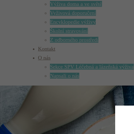
Výživa doma a ve světě
Vyživová doporučení
Encyklopedie výživy
Školní stravování
Z odborného prostředí
Kontakt
O nás
Sekce SPV Léčebná a lázeňská výživa
Napsali o nás