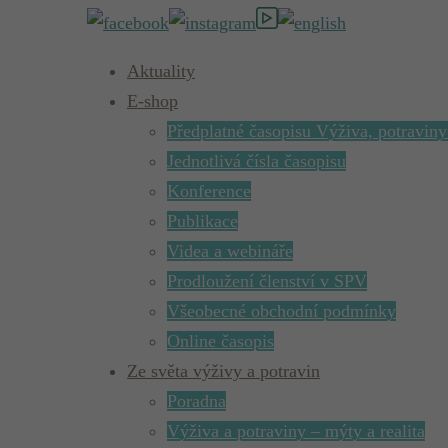
Aktuality
E-shop
Předplatné časopisu Výživa, potraviny
Jednotlivá čísla časopisu
Konference
Publikace
Videa a webináře
Prodloužení členství v SPV
Všeobecné obchodní podmínky
Online časopis
Ze světa výživy a potravin
Poradna
Výživa a potraviny – mýty a realita