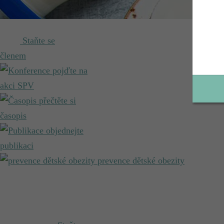
Staňte se
členem
pojďte na
akci SPV
přečtěte si
časopis
objednejte
publikaci
prevence dětské obezity