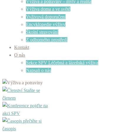
Výživa a potraviny – mýty a realita
Výživa doma a ve světě
Vyživová doporučení
Encyklopedie výživy
Školní stravování
Z odborného prostředí
Kontakt
O nás
Sekce SPV Léčebná a lázeňská výživa
Napsali o nás
Staňte se
členem
pojďte na
akci SPV
přečtěte si
časopis