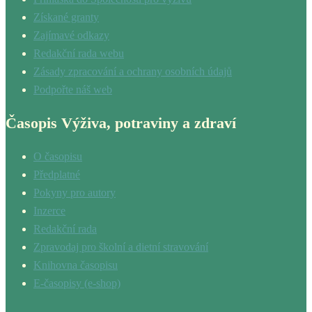
Získané granty
Zajímavé odkazy
Redakční rada webu
Zásady zpracování a ochrany osobních údajů
Podpořte náš web
Časopis Výživa, potraviny a zdraví
O časopisu
Předplatné
Pokyny pro autory
Inzerce
Redakční rada
Zpravodaj pro školní a dietní stravování
Knihovna časopisu
E-časopisy (e-shop)