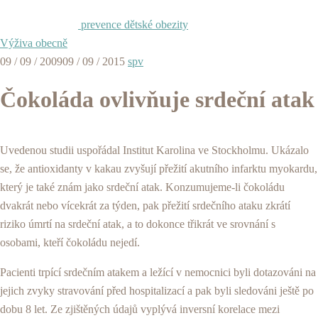
prevence dětské obezity
Výživa obecně
09 / 09 / 2009
09 / 09 / 2015
spv
Čokoláda ovlivňuje srdeční atak
Uvedenou studii uspořádal Institut Karolina ve Stockholmu. Ukázalo
se, že antioxidanty v kakau zvyšují přežití akutního infarktu myokardu,
který je také znám jako srdeční atak. Konzumujeme-li čokoládu
dvakrát nebo vícekrát za týden, pak přežití srdečního ataku zkrátí
riziko úmrtí na srdeční atak, a to dokonce třikrát ve srovnání s
osobami, kteří čokoládu nejedí.
Pacienti trpící srdečním atakem a ležící v nemocnici byli dotazováni na
jejich zvyky stravování před hospitalizací a pak byli sledováni ještě po
dobu 8 let. Ze zjištěných údajů vyplývá inversní korelace mezi