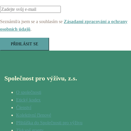
Seznámil/a jsem se a souhlasím se
Zásadami zpracování a ochrany
osobních údajů
.
PŘIHLÁSIT SE
Společnost pro výživu, z.s.
O společnosti
Etický kodex
Členství
Kolektivní členové
Přihláška do Společnosti pro výživu
Získané granty