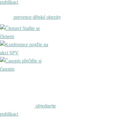
publikaci
prevence dětské obezity
Staňte se
členem
pojďte na
akci SPV
přečtěte si
časopis
objednejte
publikaci