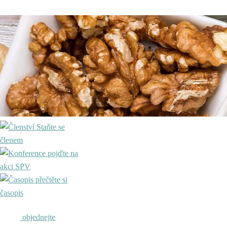
Staňte se
členem
pojďte na
akci SPV
přečtěte si
časopis
objednejte