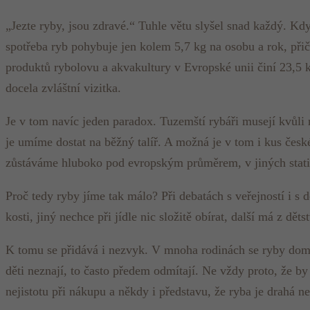
„Jezte ryby, jsou zdravé.“ Tuhle větu slyšel snad každý. Kdy
spotřeba ryb pohybuje jen kolem 5,7 kg na osobu a rok, při
produktů rybolovu a akvakultury v Evropské unii činí 23,5 k
docela zvláštní vizitka.
Je v tom navíc jeden paradox. Tuzemští rybáři musejí kvůl
je umíme dostat na běžný talíř. A možná je v tom i kus čes
zůstáváme hluboko pod evropským průměrem, v jiných statist
Proč tedy ryby jíme tak málo? Při debatách s veřejností i s 
kosti, jiný nechce při jídle nic složitě obírat, další má z 
K tomu se přidává i nezvyk. V mnoha rodinách se ryby doma p
děti neznají, to často předem odmítají. Ne vždy proto, že by
nejistotu při nákupu a někdy i představu, že ryba je drahá