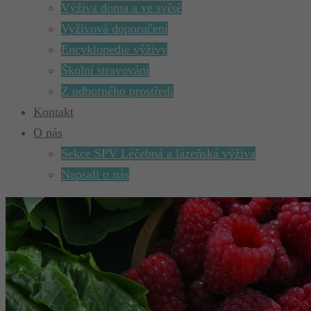
Výživa doma a ve světě
Vyživová doporučení
Encyklopedie výživy
Školní stravování
Z odborného prostředí
Kontakt
O nás
Sekce SPV Léčebná a lázeňská výživa
Napsali o nás