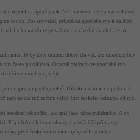
eské republice úplně jinak. Ve skutečnosti se u nás celková
g na osobu. Pro srovnání, průměrná spotřeba ryb a dalších
tradici a kapra skoro považuje za národní symbol, je to
 zahraničí. Ryby tedy umíme dobře chovat, ale mnohem hůř
a tím často pokulhává. Ostatně zatímco ve spotřebě ryb
ách držíme mnohem jistěji.
 A je to naprosto pochopitelné. Někdo má strach z polknutí
Právě tady podle mě začíná velká část českého odstupu od ryb.
 součást jídelníčku, ale spíš jako něco zvláštního. A co
 cizí. Připočtěme k tomu obavy z náročnější přípravy,
z toho, proč český konzument ryby stále jí málo.