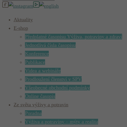
Aktuality
E-shop
Předplatné časopisu Výživa, potraviny a zdraví
Jednotlivá čísla časopisu
Konference
Publikace
Videa a webináře
Prodloužení členství v SPV
Všeobecné obchodní podmínky
Online časopis
Ze světa výživy a potravin
Poradna
Výživa a potraviny – mýty a realita