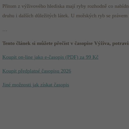
Přitom z výživového hlediska mají ryby rozhodně co nabídno
druhu i dalších důležitých látek. U mořských ryb se práve
…
Tento článek si můžete přečíst v časopise Výživa, potravi
Koupit on-line jako e-časopis (PDF) za 99 Kč
Koupit předplatné časopisu 2026
Jiné možnosti jak získat časopis