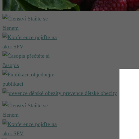
Staňte se
členem
pojďte na
akci SPV
přečtěte si
časopis
objednejte
publikaci
prevence dětské obezity
Staňte se
členem
pojďte na
akci SPV