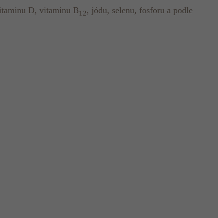
vitaminu D, vitaminu B
, jódu, selenu, fosforu a podle
12