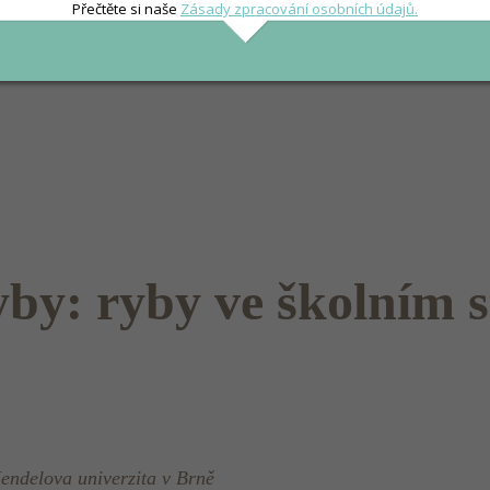
Přečtěte si naše
Zásady zpracování osobních údajů.
yby: ryby ve školním 
endelova univerzita v Brně