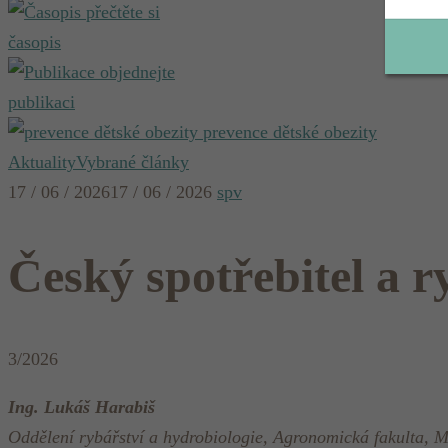
přečtěte si
časopis
objednejte
publikaci
prevence dětské obezity
Aktuality
Vybrané články
17 / 06 / 2026
17 / 06 / 2026
spv
Český spotřebitel a r
3/2026
Ing. Lukáš Harabiš
Oddělení rybářství a hydrobiologie, Agronomická fakulta, M