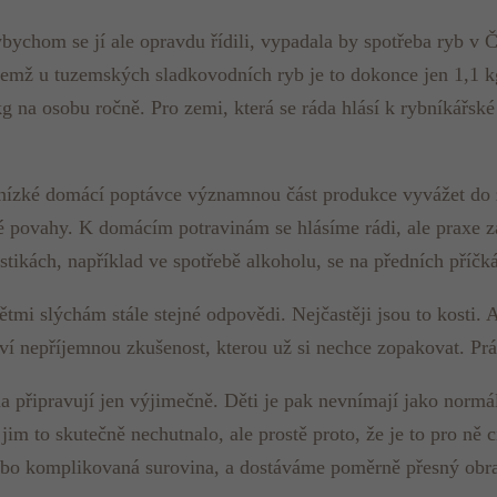
bychom se jí ale opravdu řídili, vypadala by spotřeba ryb v Č
čemž u tuzemských sladkovodních ryb je to dokonce jen 1,1 k
g na osobu ročně. Pro zemi, která se ráda hlásí k rybníkářské 
i nízké domácí poptávce významnou část produkce vyvážet do
ké povahy. K domácím potravinám se hlásíme rádi, ale praxe z
ikách, například ve spotřebě alkoholu, se na předních příčk
dětmi slýchám stále stejné odpovědi. Nejčastěji jsou to kosti.
dětství nepříjemnou zkušenost, kterou už si nechce zopakovat. 
řipravují jen výjimečně. Děti je pak nevnímají jako normální
 jim to skutečně nechutnalo, ale prostě proto, že je to pro ně
 nebo komplikovaná surovina, a dostáváme poměrně přesný obra