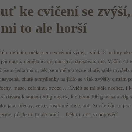
uť ke cvičení se zvýší
 mi to ale horší
ém deficitu, měla jsem extrémní výdej, cvičila 3 hodiny vkus
 jen nutila, neměla na něj energii a stresovalo mě. Vážím 41
 jsem jedla málo, tak jsem měla hrozné chutě, stále myslela 
nasycená, chutě a myšlenky na jídlo se však zvýšily q mám poc
 ořechy, maso, zeleninu, ovoce,… Cvičit se mi stále nechce, i 
vu si dávám k snídani 50 g vloček, k o bědu 100 g masa a 70g 
uky jako ořechy, vejce, rostlinné oleje, atd. Nevíte čím to je
nergie, přijde mi to ale horší… Děkuji moc za odpověď.