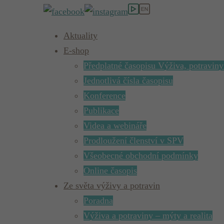
Aktuality
E-shop
Předplatné časopisu Výživa, potraviny
Jednotlivá čísla časopisu
Konference
Publikace
Videa a webináře
Prodloužení členství v SPV
Všeobecné obchodní podmínky
Online časopis
Ze světa výživy a potravin
Poradna
Výživa a potraviny – mýty a realita