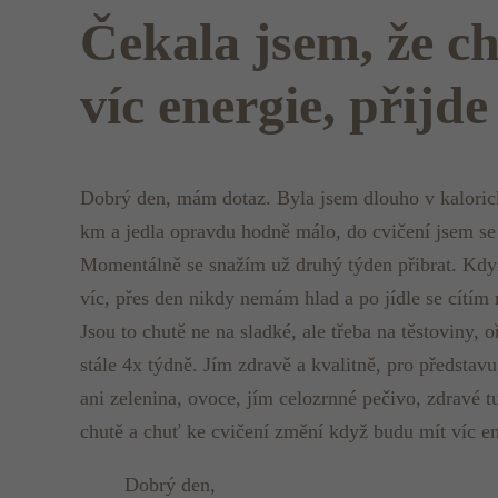
Čekala jsem, že ch
víc energie, přijde
Dobrý den, mám dotaz. Byla jsem dlouho v kalorick
km a jedla opravdu hodně málo, do cvičení jsem se
Momentálně se snažím už druhý týden přibrat. Když
víc, přes den nikdy nemám hlad a po jídle se cítím 
Jsou to chutě ne na sladké, ale třeba na těstoviny,
stále 4x týdně. Jím zdravě a kvalitně, pro předsta
ani zelenina, ovoce, jím celozrnné pečivo, zdravé t
chutě a chuť ke cvičení změní když budu mít víc e
Dobrý den,