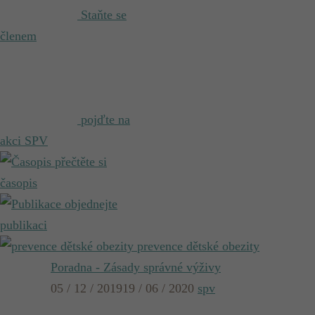
Staňte se
členem
pojďte na
akci SPV
přečtěte si
časopis
objednejte
publikaci
prevence dětské obezity
Poradna - Zásady správné výživy
05 / 12 / 2019
19 / 06 / 2020
spv