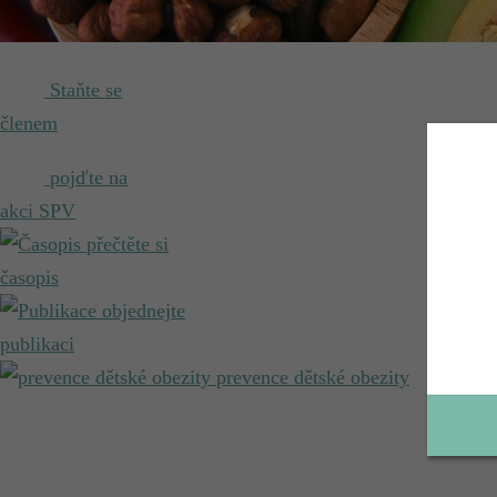
Staňte se
členem
pojďte na
akci SPV
přečtěte si
časopis
objednejte
publikaci
prevence dětské obezity