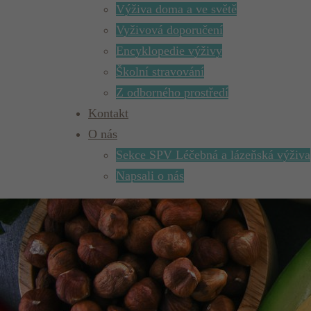
Výživa doma a ve světě
Vyživová doporučení
Encyklopedie výživy
Školní stravování
Z odborného prostředí
Kontakt
O nás
Sekce SPV Léčebná a lázeňská výživa
Napsali o nás