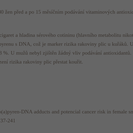
0 žen před a po 15 měsíčním podávání vitaminových antioxi
garet a hladina sérového cotininu (hlavního metabolitu niko
yrenu s DNA, což je marker rizika rakoviny plic u kuřáků. U
. U mužů nebyl zjištěn žádný vliv podávání antioxidantů. 
í rizika rakoviny plic přestat kouřit.
(a)pyren-DNA adducts and potencial cancer risk in female s
237-241