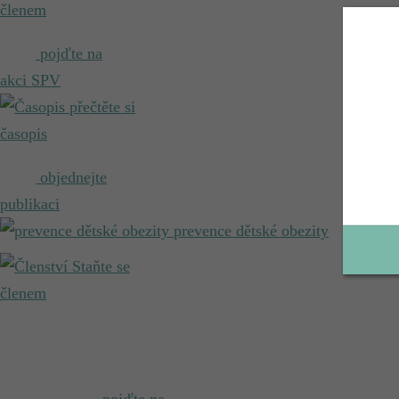
členem
pojďte na
akci SPV
přečtěte si
časopis
objednejte
publikaci
prevence dětské obezity
Staňte se
členem