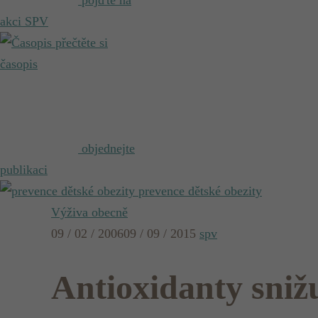
pojďte na
akci SPV
přečtěte si
časopis
objednejte
publikaci
prevence dětské obezity
Výživa obecně
09 / 02 / 2006
09 / 09 / 2015
spv
Antioxidanty sniž