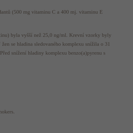
dantů (500 mg vitaminu C a 400 mj. vitaminu E
tinu) byla vyšší než 25,0 ng/ml. Krevní vzorky byly
 žen se hladina sledovaného komplexu snížila o 31
Před snížení hladiny komplexu benzo(a)pyrenu s
mokers.