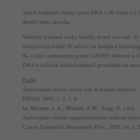
Autoři hodnotili změny stavu DNA u 96 mužů a u 8
denně) nebo placeba.
Všechny pokusné osoby kouřily denně více než 10 ci
analyzovány každé tři měsíce na komplex benzo(a)p
%, u žen s ochranným genem GSTM1 dokonce o 43 %
DNA u kuřaček zůstává nejlepší prostředek na omezen
Podle
:
Antioxidants lower cancer risk in female smokers.
PRISM, 2005, č. 2, s. 6
In: Mooney, L.A., Madsen, A.M., Tang, D. a kol.:
Antioxidant vitamin supplementation reduced benzo
Cancer Epidemiol. Biomarkers Prev., 2005, 14, s. 