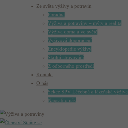
Ze světa výživy a potravin
Poradna
Výživa a potraviny – mýty a realita
Výživa doma a ve světě
Vyživová doporučení
Encyklopedie výživy
Školní stravování
Z odborného prostředí
Kontakt
O nás
Sekce SPV Léčebná a lázeňská výživa
Napsali o nás
Staňte se