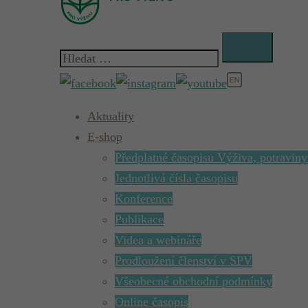
Vyhledávání
Aktuality
E-shop
Předplatné časopisu Výživa, potraviny
Jednotlivá čísla časopisu
Konference
Publikace
Videa a webináře
Prodloužení členství v SPV
Všeobecné obchodní podmínky
Online časopis