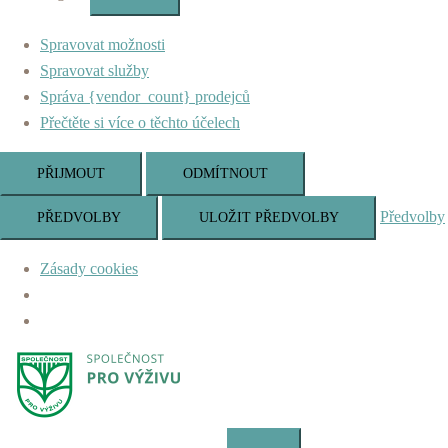
Marketing
Spravovat možnosti
Spravovat služby
Správa {vendor_count} prodejců
Přečtěte si více o těchto účelech
PŘIJMOUT
ODMÍTNOUT
Předvolby
PŘEDVOLBY
ULOŽIT PŘEDVOLBY
Zásady cookies
Skip
to
content