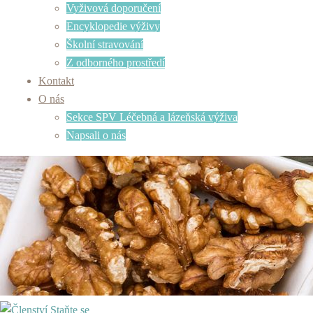
Vyživová doporučení
Encyklopedie výživy
Školní stravování
Z odborného prostředí
Kontakt
O nás
Sekce SPV Léčebná a lázeňská výživa
Napsali o nás
Staňte se