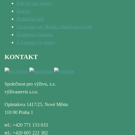
Pokyny pro autory
Inzerce
Redakční rada
Zpravodaj pro školní a dietní stravování
Knihovna časopisu
E-časopisy (e-shop)
KONTAKT
Společnost pro výživu, z.s.
výživaservis s.r.o.
Opletalova 1417/25, Nové Město
110 00 Praha 1
tel.: +420 771 153 033
tel.: +420 605 222 382