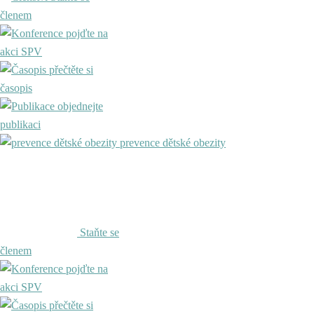
členem
pojďte na
akci SPV
přečtěte si
časopis
objednejte
publikaci
prevence dětské obezity
Staňte se
členem
pojďte na
akci SPV
přečtěte si