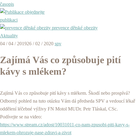
časopis
objednejte
publikaci
prevence dětské obezity
Aktuality
04 / 04 / 2019
26 / 02 / 2020
spv
Zajímá Vás co způsobuje pití
kávy s mlékem?
Zajímá Vás co způsobuje pití kávy s mlékem. Škodí nebo prospívá?
Odborný pohled na tuto otázku Vám dá předseda SPV a vedoucí lékař
oddělení léčebné výživy FN Motol MUDr. Petr Tláskal, CSc.
Podívejte se na video:
https://www.stream.cz/adost/10031011-co-nam-zpusobi-piti-kavy-s-
mlekem-ohrozuje-nase-zdravi-a-zivot