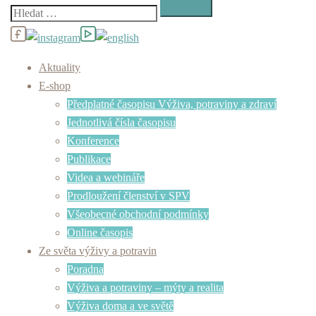
Vyhledávání
Aktuality
E-shop
Předplatné časopisu Výživa, potraviny a zdraví
Jednotlivá čísla časopisu
Konference
Publikace
Videa a webináře
Prodloužení členství v SPV
Všeobecné obchodní podmínky
Online časopis
Ze světa výživy a potravin
Poradna
Výživa a potraviny – mýty a realita
Výživa doma a ve světě