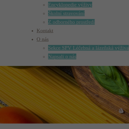
Encyklopedie výživy
Školní stravování
Z odborného prostředí
Kontakt
O nás
Sekce SPV Léčebná a lázeňská výživa
Napsali o nás