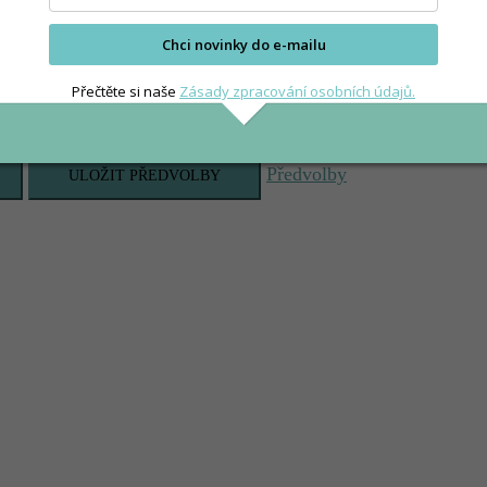
Chci novinky do e-mailu
Přečtěte si naše
Zásady zpracování osobních údajů.
Předvolby
ULOŽIT PŘEDVOLBY