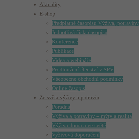
Aktuality
E-shop
Předplatné časopisu Výživa, potraviny
Jednotlivá čísla časopisu
Konference
Publikace
Videa a webináře
Prodloužení členství v SPV
Všeobecné obchodní podmínky
Online časopis
Ze světa výživy a potravin
Poradna
Výživa a potraviny – mýty a realita
Výživa doma a ve světě
Vyživová doporučení