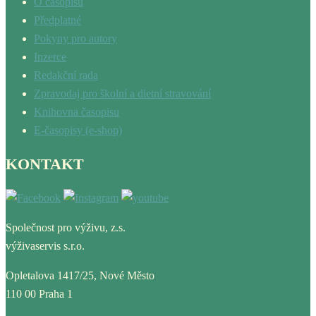
O časopisu
Předplatné
Pokyny pro autory
Inzerce
Redakční rada
Zpravodaj pro školní a dietní stravování
Knihovna časopisu
E-časopisy (e-shop)
KONTAKT
Společnost pro výživu, z.s.
výživaservis s.r.o.
Opletalova 1417/25, Nové Město
110 00 Praha 1