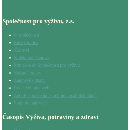
Společnost pro výživu, z.s.
O společnosti
Etický kodex
Členství
Kolektivní členové
Přihláška do Společnosti pro výživu
Získané granty
Zajímavé odkazy
Redakční rada webu
Zásady zpracování a ochrany osobních údajů
Podpořte náš web
Časopis Výživa, potraviny a zdraví