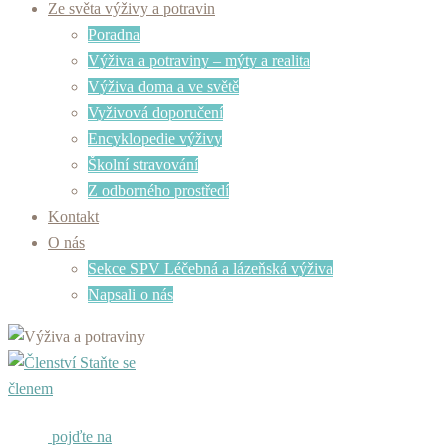
Ze světa výživy a potravin
Poradna
Výživa a potraviny – mýty a realita
Výživa doma a ve světě
Vyživová doporučení
Encyklopedie výživy
Školní stravování
Z odborného prostředí
Kontakt
O nás
Sekce SPV Léčebná a lázeňská výživa
Napsali o nás
Staňte se
členem
pojďte na