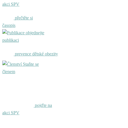
akci SPV
přečtěte si
časopis
objednejte
publikaci
prevence dětské obezity
Staňte se
členem
pojďte na
akci SPV