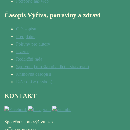
Podpořte náš web
Časopis Výživa, potraviny a zdraví
O časopisu
Předplatné
Pokyny pro autory
Inzerce
Redakční rada
Zpravodaj pro školní a dietní stravování
Knihovna časopisu
E-časopisy (e-shop)
KONTAKT
Společnost pro výživu, z.s.
výživaservis s.r.o.