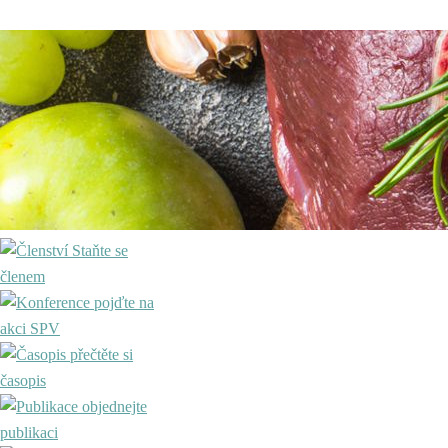
Staňte se
členem
pojďte na
akci SPV
přečtěte si
časopis
objednejte
publikaci