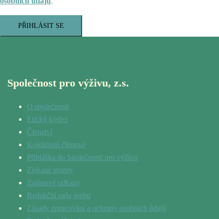
osobních údajů
.
PŘIHLÁSIT SE
Společnost pro výživu, z.s.
O společnosti
Etický kodex
Členství
Kolektivní členové
Přihláška do Společnosti pro výživu
Získané granty
Zajímavé odkazy
Redakční rada webu
Zásady zpracování a ochrany osobních údajů