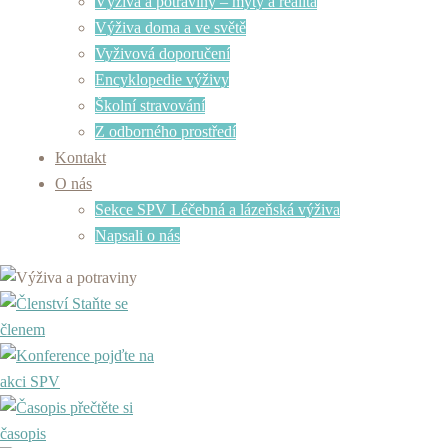
Výživa a potraviny – mýty a realita
Výživa doma a ve světě
Vyživová doporučení
Encyklopedie výživy
Školní stravování
Z odborného prostředí
Kontakt
O nás
Sekce SPV Léčebná a lázeňská výživa
Napsali o nás
Staňte se
členem
pojďte na
akci SPV
přečtěte si
časopis