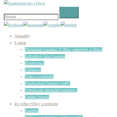
Skip
to
content
Vyhledávání
Aktuality
E-shop
Předplatné časopisu Výživa, potraviny a zdraví
Jednotlivá čísla časopisu
Konference
Publikace
Videa a webináře
Prodloužení členství v SPV
Všeobecné obchodní podmínky
Online časopis
Ze světa výživy a potravin
Poradna