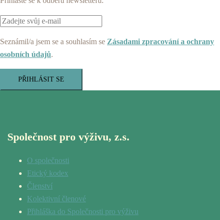
Přihlaste se k odběru newsletteru.
Seznámil/a jsem se a souhlasím se
Zásadami zpracování a ochrany
osobních údajů
.
PŘIHLÁSIT SE
Společnost pro výživu, z.s.
O společnosti
Etický kodex
Členství
Kolektivní členové
Přihláška do Společnosti pro výživu