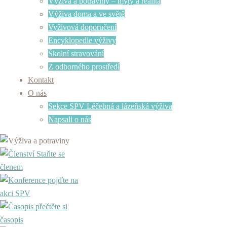
Výživa a potraviny – mýty a realita
Výživa doma a ve světě
Vyživová doporučení
Encyklopedie výživy
Školní stravování
Z odborného prostředí
Kontakt
O nás
Sekce SPV Léčebná a lázeňská výživa
Napsali o nás
Staňte se
členem
pojďte na
akci SPV
přečtěte si
časopis