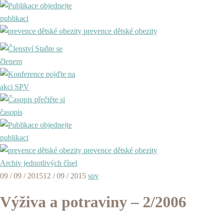
objednejte
publikaci
prevence dětské obezity
Staňte se
členem
pojďte na
akci SPV
přečtěte si
časopis
objednejte
publikaci
prevence dětské obezity
Archiv jednotlivých čísel
09 / 09 / 2015
12 / 09 / 2015
spv
Výživa a potraviny – 2/2006