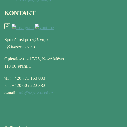
KONTAKT
Společnost pro výživu, z.s.
výživaservis s.r.o.
Opletalova 1417/25, Nové Město
110 00 Praha 1
tel.: +420 771 153 033
tel.: +420 605 222 382
e-mail:
info@vyzivaspol.cz