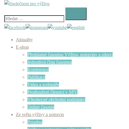
Skip
to
content
Vyhledávání
Aktuality
E-shop
Předplatné časopisu Výživa, potraviny a zdraví
Jednotlivá čísla časopisu
Konference
Publikace
Videa a webináře
Prodloužení členství v SPV
Všeobecné obchodní podmínky
Online časopis
Ze světa výživy a potravin
Poradna