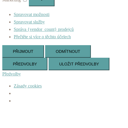
Spravovat možnosti
Spravovat služby
Správa {vendor_count} prodejců
Přečtěte si více o těchto účelech
PŘIJMOUT
ODMÍTNOUT
PŘEDVOLBY
ULOŽIT PŘEDVOLBY
Předvolby
Zásady cookies
Skip
to
content