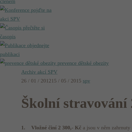
členem
pojďte na
akci SPV
přečtěte si
časopis
objednejte
publikaci
prevence dětské obezity
Archiv akcí SPV
26 / 01 / 2012
15 / 05 / 2015
spv
Školní stravování
1.
Vložné činí 2 300,- Kč
a jsou v něm zahrnuty o