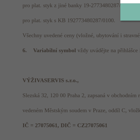
pro plat. styk z jiné banky 19-2773480287/0100,
pro plat. styk s KB 192773480287/0100.
Všechny uvedené ceny (vložné, ubytování i stravn
6.
Variabilní symbol
vždy uvádějte na přihlášce
VÝŽIVASERVIS s.r.o.,
Slezská 32, 120 00 Praha 2, zapsaná v obchodním re
vedeném Městským soudem v Praze, oddíl C, vložk
IČ = 27075061, DIČ = CZ27075061