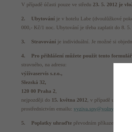
V případě účasti pouze ve středu
23. 5. 2012 je vl
2.
Ubytování
je v hotelu Labe (dvoulůžkové poko
000,- Kč/1 noc. Ubytování je třeba zaplatit do 8. 5.
3.
Stravování
je individuální. Je možné si objed
4. Pro přihlášení můžete použít tento
formulář
stravného, na adresu:
výživaservis s.r.o.,
Slezská 32,
120 00 Praha 2
,
nejpozději do
15. května 2012
, v případě ubytován
prostřednictvím emailu:
vyziva.spv@volny.cz
5.
Poplatky uhraďte
převodním příkazem z účtu p