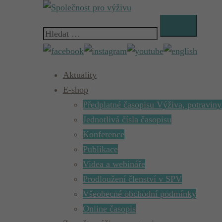
Skip
to
Vyhledávání
content
Aktuality
E-shop
Předplatné časopisu Výživa, potraviny
Jednotlivá čísla časopisu
Konference
Publikace
Videa a webináře
Prodloužení členství v SPV
Všeobecné obchodní podmínky
Online časopis