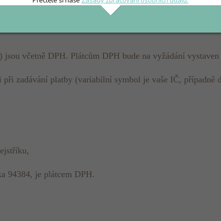
é) jsou včetně DPH. Plátcům DPH bude na vyžádání vystaven
 i při zadávání platby (variabilní symbol je vaše IČ, přípa
jstříku,
a 94384, je plátcem DPH.