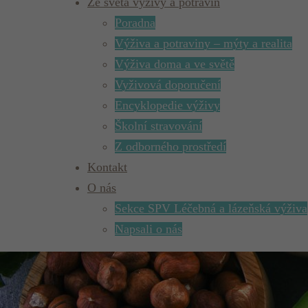
Ze světa výživy a potravin
Poradna
Výživa a potraviny – mýty a realita
Výživa doma a ve světě
Vyživová doporučení
Encyklopedie výživy
Školní stravování
Z odborného prostředí
Kontakt
O nás
Sekce SPV Léčebná a lázeňská výživa
Napsali o nás