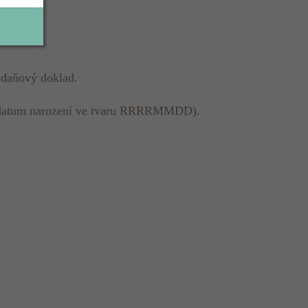
 daňový doklad.
dně datum narození ve tvaru RRRRMMDD).