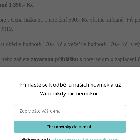
ožné 1 390,- Kč
.
je). Cena lůžka za 1 noc činí 590,- Kč včetně snídaně. Při p
 2012.
nat oběd v hodnotě 170,- Kč a večeři v hodnotě 170,- Kč, s v
nebo zašlete
závaznou přihlášku
s potvrzením o zaplacení ú
Přihlaste se k odběru našich novinek a už
Vám nikdy nic neunikne.
í nejpozději
do 8. května 2012
. Ubytování se rezervuje podle
Chci novinky do e-mailu
látce na účet výživaservis s.r.o. u KB v Praze 1, číslo účtu:
Přečtěte si naše
Zásady zpracování osobních údajů.