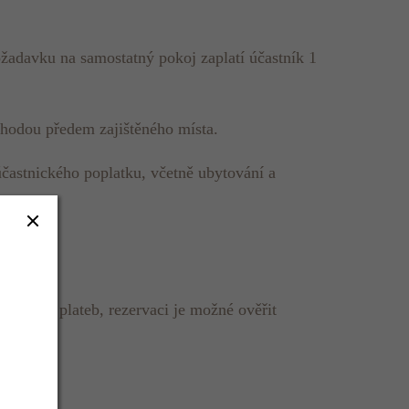
ožadavku na samostatný pokoj zaplatí účastník 1
ýhodou předem zajištěného místa.
častnického poplatku, včetně ubytování a
 došlých plateb, rezervaci je možné ověřit