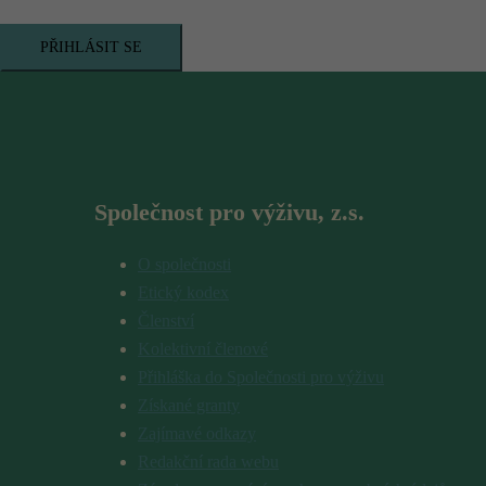
PŘIHLÁSIT SE
Společnost pro výživu, z.s.
O společnosti
Etický kodex
Členství
Kolektivní členové
Přihláška do Společnosti pro výživu
Získané granty
Zajímavé odkazy
Redakční rada webu