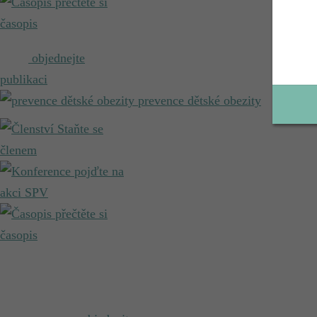
přečtěte si
časopis
objednejte
publikaci
prevence dětské obezity
Staňte se
členem
pojďte na
akci SPV
přečtěte si
časopis