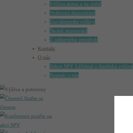
Výživa doma a ve světě
Vyživová doporučení
Encyklopedie výživy
Školní stravování
Z odborného prostředí
Kontakt
O nás
Sekce SPV Léčebná a lázeňská výživa
Napsali o nás
Staňte se
členem
pojďte na
akci SPV