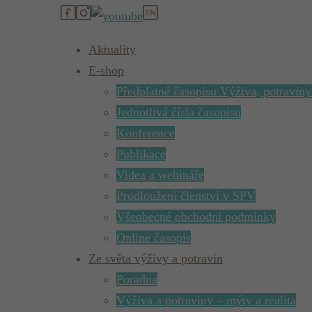
Aktuality
E-shop
Předplatné časopisu Výživa, potraviny
Jednotlivá čísla časopisu
Konference
Publikace
Videa a webináře
Prodloužení členství v SPV
Všeobecné obchodní podmínky
Online časopis
Ze světa výživy a potravin
Poradna
Výživa a potraviny – mýty a realita