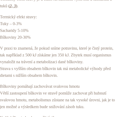
tuků
(
2, 3
)
.
Termický efekt stravy:
Tuky – 0-3%
Sacharidy 5-10%
Bílkoviny 20-30%
V praxi to znamená, že pokud sníme potravinu, které je čistý protein,
tak například z 500 kJ získáme jen 350 kJ. Zbytek musí organismus
vynaložit na trávení a metabolizaci dané bílkoviny.
Strava s vyšším obsahem bílkovin tak má metabolické výhody před
dietami s nižším obsahem bílkovin.
Bílkoviny pomáhají zachovávat svalovou hmotu
Větší zastoupení bílkovin ve stravě pomůže zachovat při hubnutí
svalovou hmotu, metabolismus zůstane na tak vysoké úrovni, jak je to
jen možné a výsledkem bude snižování zásob tuku.