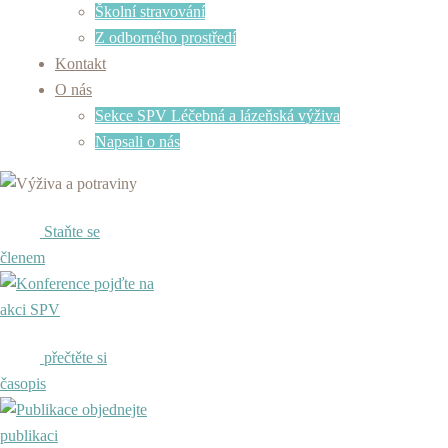
Školní stravování
Z odborného prostředí
Kontakt
O nás
Sekce SPV Léčebná a lázeňská výživa
Napsali o nás
Staňte se
členem
pojďte na
akci SPV
přečtěte si
časopis
objednejte
publikaci