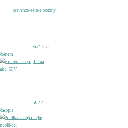
prevence dětské obezity
Staňte se
členem
pojďte na
akci SPV
přečtěte si
časopis
objednejte
publikaci