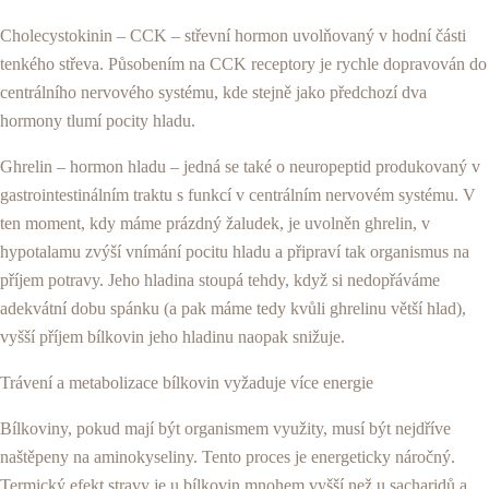
Cholecystokinin – CCK – střevní hormon uvolňovaný v hodní části
tenkého střeva. Působením na CCK receptory je rychle dopravován do
centrálního nervového systému, kde stejně jako předchozí dva
hormony tlumí pocity hladu.
Ghrelin – hormon hladu – jedná se také o neuropeptid produkovaný v
gastrointestinálním traktu s funkcí v centrálním nervovém systému. V
ten moment, kdy máme prázdný žaludek, je uvolněn ghrelin, v
hypotalamu zvýší vnímání pocitu hladu a připraví tak organismus na
příjem potravy. Jeho hladina stoupá tehdy, když si nedopřáváme
adekvátní dobu spánku (a pak máme tedy kvůli ghrelinu větší hlad),
vyšší příjem bílkovin jeho hladinu naopak snižuje.
Trávení a metabolizace bílkovin vyžaduje více energie
Bílkoviny, pokud mají být organismem využity, musí být nejdříve
naštěpeny na aminokyseliny. Tento proces je energeticky náročný.
Termický efekt stravy je u bílkovin mnohem vyšší než u sacharidů a