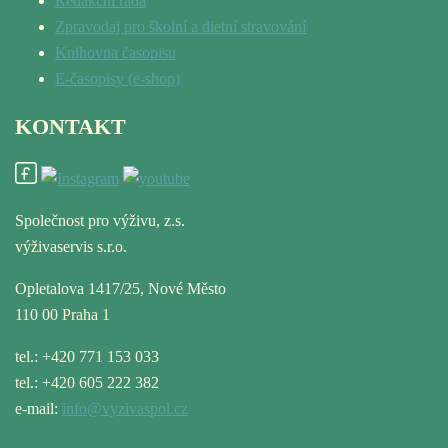
Redakční rada
Zpravodaj pro školní a dietní stravování
Knihovna časopisu
E-časopisy (e-shop)
KONTAKT
Společnost pro výživu, z.s.
výživaservis s.r.o.
Opletalova 1417/25, Nové Město
110 00 Praha 1
tel.: +420 771 153 033
tel.: +420 605 222 382
e-mail:
info@vyzivaspol.cz