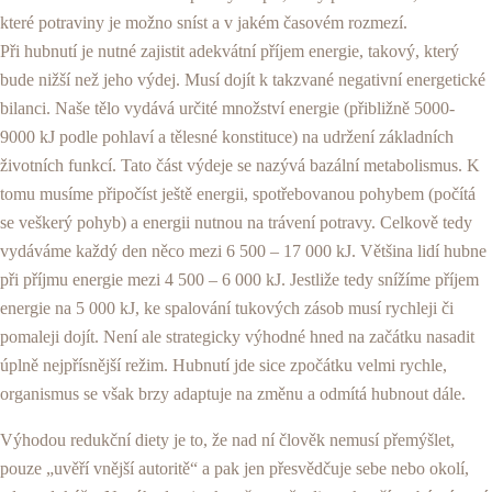
které potraviny je možno sníst a v jakém časovém rozmezí.
Při hubnutí je nutné zajistit adekvátní příjem energie, takový, který
bude nižší než jeho výdej. Musí dojít k takzvané negativní energetické
bilanci. Naše tělo vydává určité množství energie (přibližně 5000-
9000 kJ podle pohlaví a tělesné konstituce) na udržení základních
životních funkcí. Tato část výdeje se nazývá bazální metabolismus. K
tomu musíme připočíst ještě energii, spotřebovanou pohybem (počítá
se veškerý pohyb) a energii nutnou na trávení potravy. Celkově tedy
vydáváme každý den něco mezi 6 500 – 17 000 kJ. Většina lidí hubne
při příjmu energie mezi 4 500 – 6 000 kJ. Jestliže tedy snížíme příjem
energie na 5 000 kJ, ke spalování tukových zásob musí rychleji či
pomaleji dojít. Není ale strategicky výhodné hned na začátku nasadit
úplně nejpřísnější režim. Hubnutí jde sice zpočátku velmi rychle,
organismus se však brzy adaptuje na změnu a odmítá hubnout dále.
Výhodou redukční diety je to, že nad ní člověk nemusí přemýšlet,
pouze „uvěří vnější autoritě“ a pak jen přesvědčuje sebe nebo okolí,