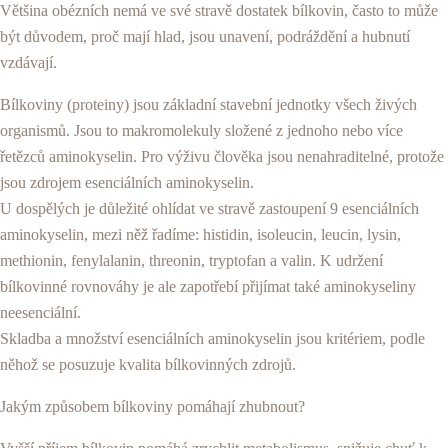
Většina obézních nemá ve své stravě dostatek bílkovin, často to může
být důvodem, proč mají hlad, jsou unavení, podráždění a hubnutí
vzdávají.
Bílkoviny (proteiny) jsou základní stavební jednotky všech živých
organismů. Jsou to makromolekuly složené z jednoho nebo více
řetězců aminokyselin. Pro výživu člověka jsou nenahraditelné, protože
jsou zdrojem esenciálních aminokyselin.
U dospělých je důležité ohlídat ve stravě zastoupení 9 esenciálních
aminokyselin, mezi něž řadíme: histidin, isoleucin, leucin, lysin,
methionin, fenylalanin, threonin, tryptofan a valin. K udržení
bílkovinné rovnováhy je ale zapotřebí přijímat také aminokyseliny
neesenciální.
Skladba a množství esenciálních aminokyselin jsou kritériem, podle
něhož se posuzuje kvalita bílkovinných zdrojů.
Jakým způsobem bílkoviny pomáhají zhubnout?