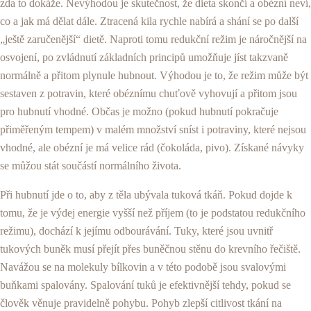
zda to dokáže. Nevýhodou je skutečnost, že dieta skončí a obézní neví,
co a jak má dělat dále. Ztracená kila rychle nabírá a shání se po další
„ještě zaručenější“ dietě. Naproti tomu redukční režim je náročnější na
osvojení, po zvládnutí základních principů umožňuje jíst takzvaně
normálně a přitom plynule hubnout. Výhodou je to, že režim může být
sestaven z potravin, které obéznímu chuťově vyhovují a přitom jsou
pro hubnutí vhodné. Občas je možno (pokud hubnutí pokračuje
přiměřeným tempem) v malém množství sníst i potraviny, které nejsou
vhodné, ale obézní je má velice rád (čokoláda, pivo). Získané návyky
se můžou stát součástí normálního života.
Při hubnutí jde o to, aby z těla ubývala tuková tkáň. Pokud dojde k
tomu, že je výdej energie vyšší než příjem (to je podstatou redukčního
režimu), dochází k jejímu odbourávání. Tuky, které jsou uvnitř
tukových buněk musí přejít přes buněčnou stěnu do krevního řečiště.
Navážou se na molekuly bílkovin a v této podobě jsou svalovými
buňkami spalovány. Spalování tuků je efektivnější tehdy, pokud se
člověk věnuje pravidelně pohybu. Pohyb zlepší citlivost tkání na