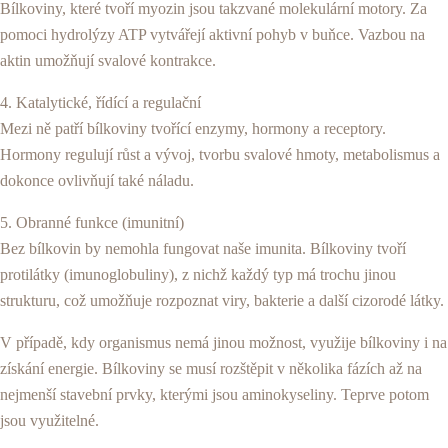
Bílkoviny, které tvoří myozin jsou takzvané molekulární motory. Za
pomoci hydrolýzy ATP vytvářejí aktivní pohyb v buňce. Vazbou na
aktin umožňují svalové kontrakce.
4. Katalytické, řídící a regulační
Mezi ně patří bílkoviny tvořící enzymy, hormony a receptory.
Hormony regulují růst a vývoj, tvorbu svalové hmoty, metabolismus a
dokonce ovlivňují také náladu.
5. Obranné funkce (imunitní)
Bez bílkovin by nemohla fungovat naše imunita. Bílkoviny tvoří
protilátky (imunoglobuliny), z nichž každý typ má trochu jinou
strukturu, což umožňuje rozpoznat viry, bakterie a další cizorodé látky.
V případě, kdy organismus nemá jinou možnost, využije bílkoviny i na
získání energie. Bílkoviny se musí rozštěpit v několika fázích až na
nejmenší stavební prvky, kterými jsou aminokyseliny. Teprve potom
jsou využitelné.