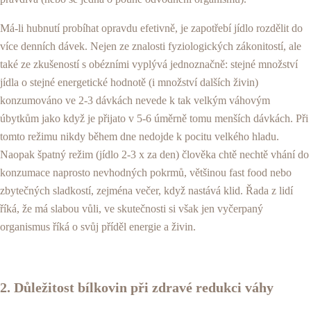
Má-li hubnutí probíhat opravdu efetivně, je zapotřebí jídlo rozdělit do
více denních dávek. Nejen ze znalosti fyziologických zákonitostí, ale
také ze zkušeností s obézními vyplývá jednoznačně: stejné množství
jídla o stejné energetické hodnotě (i množství dalších živin)
konzumováno ve 2-3 dávkách nevede k tak velkým váhovým
úbytkům jako když je přijato v 5-6 úměrně tomu menších dávkách. Při
tomto režimu nikdy během dne nedojde k pocitu velkého hladu.
Naopak špatný režim (jídlo 2-3 x za den) člověka chtě nechtě vhání do
konzumace naprosto nevhodných pokrmů, většinou fast food nebo
zbytečných sladkostí, zejména večer, když nastává klid. Řada z lidí
říká, že má slabou vůli, ve skutečnosti si však jen vyčerpaný
organismus říká o svůj příděl energie a živin.
2. Důležitost bílkovin při zdravé redukci váhy