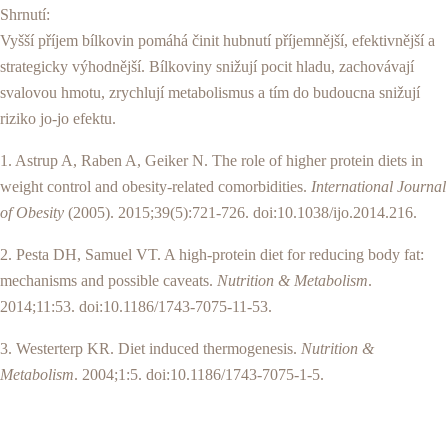
Shrnutí:
Vyšší příjem bílkovin pomáhá činit hubnutí příjemnější, efektivnější a
strategicky výhodnější. Bílkoviny snižují pocit hladu, zachovávají
svalovou hmotu, zrychlují metabolismus a tím do budoucna snižují
riziko jo-jo efektu.
1. Astrup A, Raben A, Geiker N. The role of higher protein diets in
weight control and obesity-related comorbidities.
International Journal
of Obesity
(2005). 2015;39(5):721-726. doi:10.1038/ijo.2014.216.
2. Pesta DH, Samuel VT. A high-protein diet for reducing body fat:
mechanisms and possible caveats.
Nutrition & Metabolism
.
2014;11:53. doi:10.1186/1743-7075-11-53.
3. Westerterp KR. Diet induced thermogenesis.
Nutrition &
Metabolism
. 2004;1:5. doi:10.1186/1743-7075-1-5.