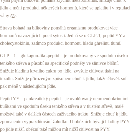
Vyšší příjem bílkovin pomáhá zrychlit metabolismus, snižuje chuť k
jídlu a mění produkci některých hormonů, které se uplatňují v regulaci
váhy
(
1
)
.
Strava bohatá na bílkoviny pomáhá organismu produkovat více
hormonů navozujících pocit sytosti. Jedná se o GLP-1, peptid YY a
cholecystokinin, zatímco produkci hormonu hladu ghrelinu tlumí.
GLP – 1 – glukagon-like-peptid – je produkovaný ve spodním úseku
tenkého střeva a působí na specifické podněty ve slinivce bříšní.
Snižuje hladinu krvního cukru po jídle, zvyšuje citlivost tkání na
inzulín. Snižuje přirozeným způsobem chuť k jídlu, takže člověk sní
pak méně v následujícím jídle.
Peptid YY – pankreatický peptid – je uvolňovaný neuroendokrinními
buňkami ve spodním úseku tenkého střeva a v tlustém střevě, malé
možství také v dalších částech zažívacího traktu. Snižuje chuť k jídlu
zpomalením vyprazdňování žaludku. U obézních bývají hladiny PYY
po jídle nižší, obézní také můžou mít nižší citlivost na PYY.