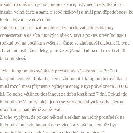
inzulín (u obézních je inzulinorezistence, tedy necitlivost tkání na
inzulín velmi častá a sama o sobě riziková) a sníží pravděpodobnost, že
bude ubývat i svalová tkáň.
Pokud se podaří snížit hmotnost, lze očekávat pokles hladiny
cholesterolu a dalších tukových látek v krvi a pokles krevního tlaku
(pokud byl na počátku zvýšený). Často se zhubnuvší diabetik II. typu
zbaví nutnosti užívat léky, protože zvýšená hladina cukru v krvi při
hubnutí klesá.
Jeden kilogram tukové tkáně představuje zásobárnu asi 30 000
kilojoulů energie. Pokud chceme zhubnout 1 kilogram tukové tkáně,
musí rozdíl mezi příjmem a výdejem energie být právě oněch 30 000
kJ. To nelze většinou dosáhnout za dobu kratší než 7 dní. Pokud jde
hubnutí zpočátku rychleji, jedná se zároveň o úbytek vody, kterou
organismus nadměrně zadržoval.
Z toho vyplývá, že pokud některá z reklam na určitý prostředek na
hubnutí slibuje zhubnout 4 nebo více kg za týden, nemůže být
pravdivá (nebo se jedná o pouhé odvodnění organismu).