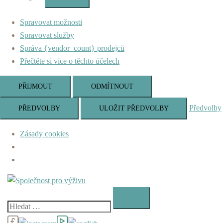
Marketing
Spravovat možnosti
Spravovat služby
Správa {vendor_count} prodejců
Přečtěte si více o těchto účelech
PŘIJMOUT
ODMÍTNOUT
Předvolby
PŘEDVOLBY
ULOŽIT PŘEDVOLBY
Zásady cookies
Skip
to
content
Vyhledávání