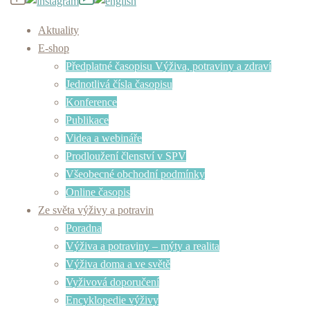
Aktuality
E-shop
Předplatné časopisu Výživa, potraviny a zdraví
Jednotlivá čísla časopisu
Konference
Publikace
Videa a webináře
Prodloužení členství v SPV
Všeobecné obchodní podmínky
Online časopis
Ze světa výživy a potravin
Poradna
Výživa a potraviny – mýty a realita
Výživa doma a ve světě
Vyživová doporučení
Encyklopedie výživy