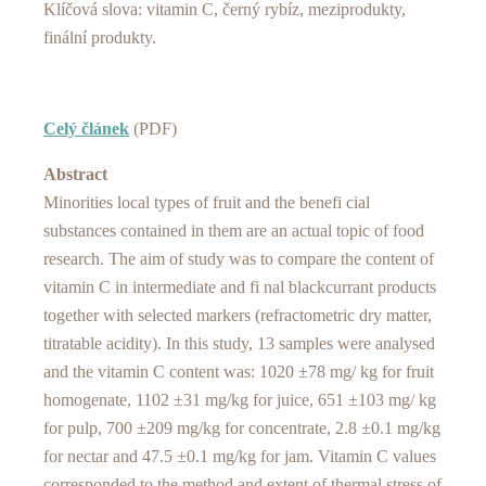
Klíčová slova: vitamin C, černý rybíz, meziprodukty,
finální produkty.
Celý článek
(PDF)
Abstract
Minorities local types of fruit and the benefi cial
substances contained in them are an actual topic of food
research. The aim of study was to compare the content of
vitamin C in intermediate and fi nal blackcurrant products
together with selected markers (refractometric dry matter,
titratable acidity). In this study, 13 samples were analysed
and the vitamin C content was: 1020 ±78 mg/ kg for fruit
homogenate, 1102 ±31 mg/kg for juice, 651 ±103 mg/ kg
for pulp, 700 ±209 mg/kg for concentrate, 2.8 ±0.1 mg/kg
for nectar and 47.5 ±0.1 mg/kg for jam. Vitamin C values
corresponded to the method and extent of thermal stress of