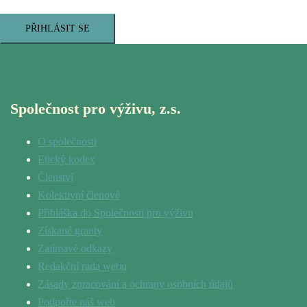
PŘIHLÁSIT SE
Společnost pro výživu, z.s.
O společnosti
Etický kodex
Členství
Kolektivní členové
Přihláška do Společnosti pro výživu
Získané granty
Zajímavé odkazy
Redakční rada webu
Zásady zpracování a ochrany osobních údajů
Podpořte náš web