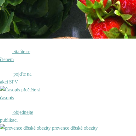
Staňte se
členem
pojďte na
akci SPV
přečtěte si
časopis
objednejte
publikaci
prevence dětské obezity