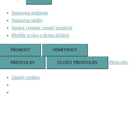
Marketing
Spravovat možnosti
Spravovat služby
Správa {vendor_count} prodejců
Přečtěte si více o těchto účelech
PŘIJMOUT
ODMÍTNOUT
Předvolby
PŘEDVOLBY
ULOŽIT PŘEDVOLBY
Zásady cookies
Skip
to
content