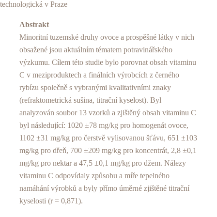
technologická v Praze
Abstrakt
Minoritní tuzemské druhy ovoce a prospěšné látky v nich
obsažené jsou aktuálním tématem potravinářského
výzkumu. Cílem této studie bylo porovnat obsah vitaminu
C v meziproduktech a finálních výrobcích z černého
rybízu společně s vybranými kvalitativními znaky
(refraktometrická sušina, titrační kyselost). Byl
analyzován soubor 13 vzorků a zjištěný obsah vitaminu C
byl následující: 1020 ±78 mg/kg pro homogenát ovoce,
1102 ±31 mg/kg pro čerstvě vylisovanou šťávu, 651 ±103
mg/kg pro dřeň, 700 ±209 mg/kg pro koncentrát, 2,8 ±0,1
mg/kg pro nektar a 47,5 ±0,1 mg/kg pro džem. Nálezy
vitaminu C odpovídaly způsobu a míře tepelného
namáhání výrobků a byly přímo úměrné zjištěné titrační
kyselosti (r = 0,871).