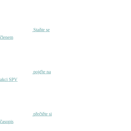
Staňte se
členem
pojďte na
akci SPV
přečtěte si
časopis