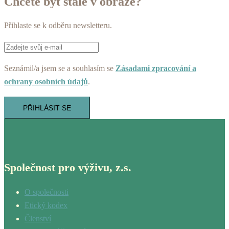
Chcete být stále v obraze?
Přihlaste se k odběru newsletteru.
Seznámil/a jsem se a souhlasím se
Zásadami zpracování a
ochrany osobních údajů
.
PŘIHLÁSIT SE
Společnost pro výživu, z.s.
O společnosti
Etický kodex
Členství