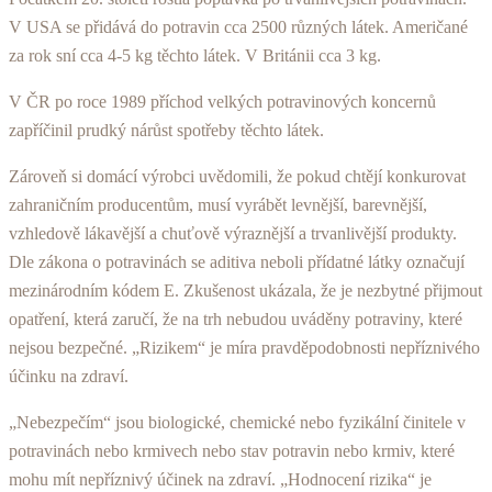
V USA se přidává do potravin cca 2500 různých látek. Američané
za rok sní cca 4-5 kg těchto látek. V Británii cca 3 kg.
V ČR po roce 1989 příchod velkých potravinových koncernů
zapříčinil prudký nárůst spotřeby těchto látek.
Zároveň si domácí výrobci uvědomili, že pokud chtějí konkurovat
zahraničním producentům, musí vyrábět levnější, barevnější,
vzhledově lákavější a chuťově vý­raznější a trvanlivější produkty.
Dle zákona o potravi­nách se aditiva neboli přídatné látky označují
meziná­rodním kódem E. Zkušenost ukázala, že je nezbytné přijmout
opatření, která zaručí, že na trh nebudou uvádě­ny potraviny, které
nejsou bezpečné. „Rizikem“ je míra pravděpodobnosti nepříznivého
účinku na zdraví.
„Nebezpečím“ jsou biologické, chemické nebo fyzi­kální činitele v
potravinách nebo krmivech nebo stav potravin nebo krmiv, které
mohu mít nepříznivý účinek na zdraví. „Hodnocení rizika“ je