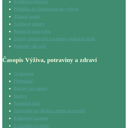
Kolektivní členové
Přihláška do Společnosti pro výživu
Získané granty
Zajímavé odkazy
Redakční rada webu
Zásady zpracování a ochrany osobních údajů
Podpořte náš web
Časopis Výživa, potraviny a zdraví
O časopisu
Předplatné
Pokyny pro autory
Inzerce
Redakční rada
Zpravodaj pro školní a dietní stravování
Knihovna časopisu
E-časopisy (e-shop)