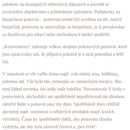
založeno na dostupných vědeckých důkazech a provádí se
nezávislým objektiv­ním a průhledným způsobem. Požadavky na
bezpečnost potravin – potravina nesmí být uvedena na trh, není-li
bezpečná, potravina se nepovažuje za bezpečnou, je-li považována
za škodlivou pro zdraví nebo nevhodnou k lidské spotřebě.
„Konvenience“ zahrnuje velkou skupinu pohotových potravin, které
jsou zpracovány tak, že příprava pokrmů je z nich pohodlná a šetří
čas.
V minulosti se vše vařilo doma např. celá obilná zrna, luštěniny,
zelenina atd. Vše bylo bio, nehnojilo se chemickými hnojivy. Bio
není žádná novinka, bio jedly naše babičky. Neexistovaly E kódy v
potravinách, ob­chodníci ani spotřebitelé nepotřebovali tak dlouhou
zá­ruční lhůtu u potravin jako my dnes. Spotřebitelé dnes obtížně
akceptují např. sezónnost u některých produk­tů (např. kozích
výrobků). Často by spotřebitelé chtěli, aby potravina dlouho
vydržela, ale aby byla zároveň čerstvá a „bez éček“.