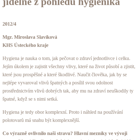
jídelně z pohledu hygienika
2012/4
Mgr. Miroslava Slavíková
KHS Ústeckého kraje
Hygiena je nauka o tom, jak pečovat o zdraví jednotlivce i celku.
Jejím úkolem je zajistit všechny vlivy, kte­ré na život působí a zjistit,
které jsou prospěšné a které škodlivé. Naučit člověka, jak by se
nejlépe vyvaroval vlivů špatných a posílil svou odolnost
prostřednictvím vlivů dobrých tak, aby mu na zdraví neuškodily ty
špat­né, když se s nimi setká.
Hygiena je tedy obor komplexní. Proto i náhled na po­užívání
polotovarů má snahu být komplexnější.
Co výrazně ovlivnilo naši stravu? Hlavní mezníky ve vývoji