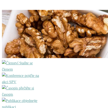
Staňte se
členem
pojďte na
akci SPV
přečtěte si
časopis
objednejte
publikaci