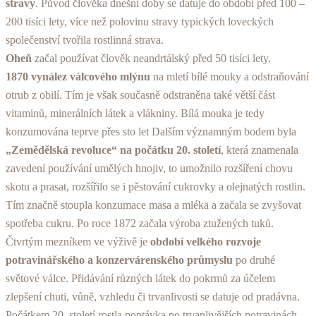
stravy
. Původ člověka dnešní doby se datuje do období před 100 –
200 tisíci lety, více než polovinu stravy typických loveckých
společenství tvořila rostlinná strava.
Oheň
začal používat člověk neandrtálský před 50 tisíci lety.
1870 vynález válcového mlýnu
na mletí bílé mouky a odstraňování
otrub z obilí. Tím je však současně odstra­něna také větší část
vitaminů, minerálních látek a vlákniny. Bílá mouka je tedy
konzumována teprve přes sto let Dal­ším významným bodem byla
„Zemědělská revoluce“ na počátku 20. století
, která znamenala
zavedení používání umělých hnojiv, to umožnilo rozšíření chovu
skotu a prasat, rozšířilo se i pěstování cukrovky a olejnatých rostlin.
Tím značně stoupla konzumace masa a mléka a začala se zvyšo­vat
spotřeba cukru. Po roce 1872 začala výroba ztužených tuků.
Čtvrtým mezníkem ve výživě je
období velkého roz­voje
potravinářského a konzervárenského průmyslu
po druhé
světové válce. Přidávání různých látek do pokrmů za účelem
zlepšení chuti, vůně, vzhledu či trvanlivosti se datuje od pradávna.
Počátkem 20. století rostla poptávka po trvanlivějších potravinách.