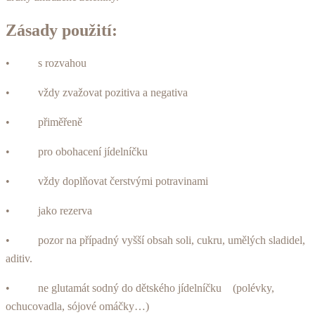
Zásady použití:
• s rozvahou
• vždy zvažovat pozitiva a negativa
• přiměřeně
• pro obohacení jí­delníčku
• vždy doplňovat čerstvými potravi­nami
• jako rezerva
• pozor na případný vyšší obsah soli, cukru, umělých sladidel,
aditiv.
• ne glutamát sodný do dětského jídel­níčku (polévky,
ochucovadla, sójo­vé omáčky…)