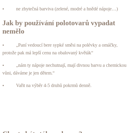
• ne zbytečná barviva (zelené, modré a hnědé nápoje…)
Jak by používání polotovarů vypadat
nemělo
• „Paní vedoucí bere sypké směsi na polévky a omáčky,
protože pak má lepší cenu na obalovaný květák“
• „nám ty nápoje nechutnají, mají divnou barvu a chemickou
vůni, dáváme je jen dětem.“
• Vařit na výběr 4-5 druhů pokrmů denně.