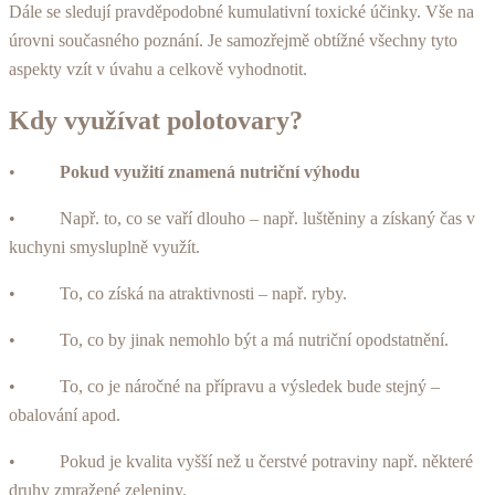
Dále se sledují pravděpodobné kumu­lativní toxické účinky. Vše na
úrovni současného po­znání. Je samozřejmě obtížné všechny tyto
aspekty vzít v úvahu a celkově vyhodnotit.
Kdy využívat polotovary?
•
Pokud využití znamená nutriční výhodu
• Např. to, co se vaří dlouho – např. luštěniny a získaný čas v
kuchyni smysluplně využít.
• To, co získá na atraktivnosti – např. ryby.
• To, co by jinak nemohlo být a má nutriční opodstatnění.
• To, co je náročné na přípravu a výsledek bude stejný –
obalování apod.
• Pokud je kvalita vyšší než u čerstvé potraviny např. některé
druhy zmražené zeleniny.