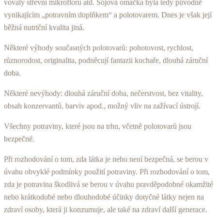
vovaly střevní mikrofloru atd. Sójová omáčka byla tedy původně
vynikajícím „potravním doplňkem“ a polotova­rem. Dnes je však její
běžná nutriční kvalita jiná.
Některé výhody současných polotovarů: pohotovost, rychlost,
různorodost, originalita, podněcují fantazii ku­chaře, dlouhá záruční
doba.
Některé nevýhody: dlouhá záruční doba, nečerstvost, bez vitality,
obsah konzervantů, barviv apod., možný vliv na zažívací ústrojí.
Všechny potraviny, které jsou na trhu, včetně poloto­varů jsou
bezpečné.
Při rozhodování o tom, zda látka je nebo není bezpeč­ná, se berou v
úvahu obvyklé podmínky použití potravi­ny. Při rozhodování o tom,
zda je potravina škodlivá se berou v úvahu pravděpodobné okamžité
nebo krátko­dobé nebo dlouhodobé účinky dotyčné látky nejen na
zdraví osoby, která ji konzumuje, ale také na zdraví další generace.