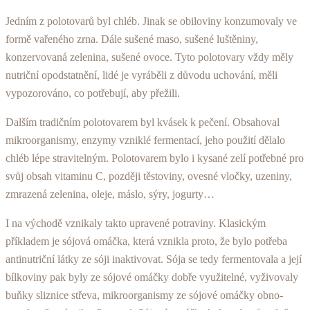
Jedním z polotovarů byl chléb. Jinak se obiloviny kon­zumovaly ve
formě vařeného zrna. Dále sušené maso, sušené luštěniny,
konzervovaná zelenina, sušené ovoce. Tyto polotovary vždy měly
nutriční opodstatnění, lidé je vyráběli z důvodu uchování, měli
vypozorováno, co potřebují, aby přežili.
Dalším tradičním polotovarem byl kvásek k pečení. Obsahoval
mikroorganismy, enzymy vzniklé fermenta­cí, jeho použití dělalo
chléb lépe stravitelným. Polotova­rem bylo i kysané zelí potřebné pro
svůj obsah vitaminu C, později těstoviny, ovesné vločky, uzeniny,
zmrazená zelenina, oleje, máslo, sýry, jogurty…
I na východě vznikaly takto upravené potraviny. Klasickým
příkladem je sójová omáčka, která vznikla proto, že bylo potřeba
antinutriční látky ze sóji inaktivo­vat. Sója se tedy fermentovala a její
bílkoviny pak byly ze sójové omáčky dobře využitelné, vyživovaly
buňky sliznice střeva, mikroorganismy ze sójové omáčky obno­