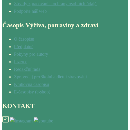
Zásady zpracování a ochrany osobních údajů
Podpořte náš web
Časopis Výživa, potraviny a zdraví
O časopisu
Předplatné
Pokyny pro autory
Inzerce
Redakční rada
Zpravodaj pro školní a dietní stravování
Knihovna časopisu
E-časopisy (e-shop)
KONTAKT