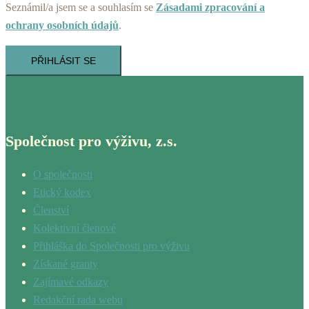
Seznámil/a jsem se a souhlasím se
Zásadami zpracování a
ochrany osobních údajů
.
PŘIHLÁSIT SE
Společnost pro výživu, z.s.
O společnosti
Etický kodex
Členství
Kolektivní členové
Přihláška do Společnosti pro výživu
Získané granty
Zajímavé odkazy
Redakční rada webu