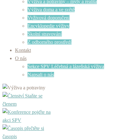
Výživa a potraviny – mýty a realita
Výživa doma a ve světě
Vyživová doporučení
Encyklopedie výživy
Školní stravování
Z odborného prostředí
Kontakt
O nás
Sekce SPV Léčebná a lázeňská výživa
Napsali o nás
Staňte se
členem
pojďte na
akci SPV
přečtěte si
časopis