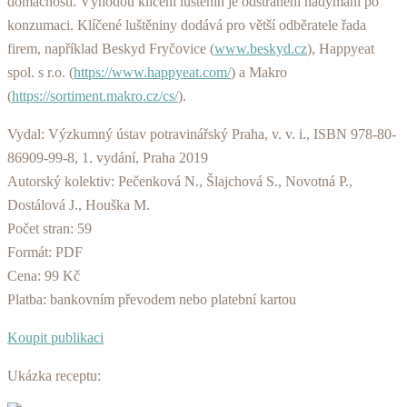
domácnosti. Výhodou klíčení luštěnin je odstranění nadýmání po
konzumaci. Klíčené luštěniny dodává pro větší odběratele řada
firem, například Beskyd Fryčovice (
www.beskyd.cz
), Happyeat
spol. s r.o. (
https://www.happyeat.com/
) a Makro
(
https://sortiment.makro.cz/cs/
).
Vydal: Výzkumný ústav potravinářský Praha, v. v. i., ISBN 978-80-
86909-99-8, 1. vydání, Praha 2019
Autorský kolektiv: Pečenková N., Šlajchová S., Novotná P.,
Dostálová J., Houška M.
Počet stran: 59
Formát: PDF
Cena: 99 Kč
Platba: bankovním převodem nebo platební kartou
Koupit publikaci
Ukázka receptu: