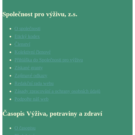
Společnost pro výživu, z.s.
O společnosti
Etický kodex
Členství
Kolektivní členové
Přihláška do Společnosti pro výživu
Získané granty
Zajímavé odkazy
Redakční rada webu
Zásady zpracování a ochrany osobních údajů
Podpořte náš web
Časopis Výživa, potraviny a zdraví
O časopisu