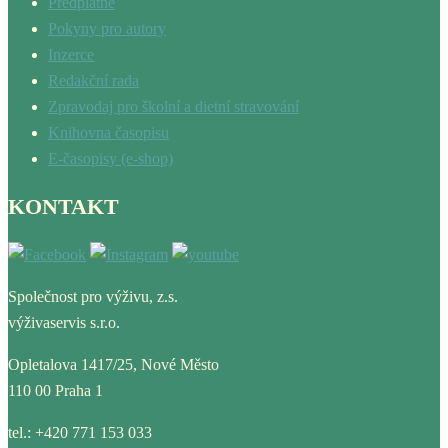
Předplatné
Pokyny pro autory
Inzerce
Redakční rada
Zpravodaj pro školní a dietní stravování
Knihovna časopisu
E-časopisy (e-shop)
KONTAKT
Společnost pro výživu, z.s.
výživaservis s.r.o.
Opletalova 1417/25, Nové Město
110 00 Praha 1
tel.: +420 771 153 033