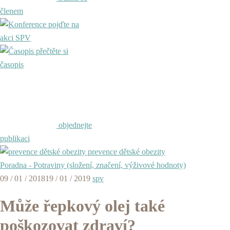
členem
pojďte na
akci SPV
přečtěte si
časopis
objednejte
publikaci
prevence dětské obezity
Poradna - Potraviny (složení, značení, výživové hodnoty)
09 / 01 / 2018
19 / 01 / 2019
spv
Může řepkový olej také
poškozovat zdraví?