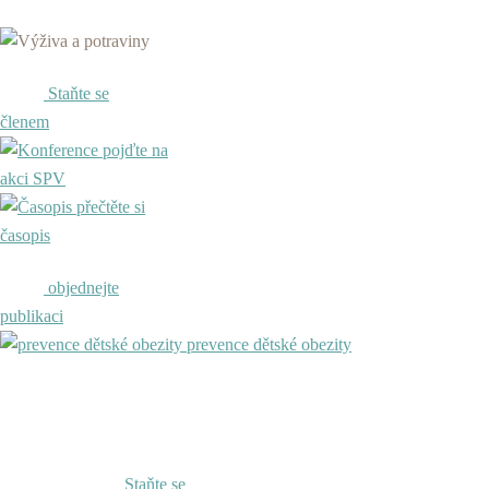
Staňte se
členem
pojďte na
akci SPV
přečtěte si
časopis
objednejte
publikaci
prevence dětské obezity
Staňte se