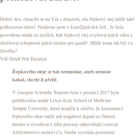
Dobrý den, obracím se na Vás s dotazem, zda řepkový olej může také
poškozovat zdraví. Nedávno jsem v EuroZprávách četl , že byla
provedena studie na myších, kde řepkový olej zvyšoval jejich váhu a
zhoršoval schopnosti jejich mozku pro paměť. Může tomu tak být i u
člověka?
Váš čtenář Petr Baranyk
Řepkového oleje se bát nemusíme, aneb nenoste
kabát, chcete-li přežít
V časopise Scientific Reports byla v prosinci 2017 byla
publikována studie Lewis Katz School of Medicine
Temple University, která dospěla k závěru, že konzumace
řepkového oleje může mít negativní dopad na činnost
mozku a vyvolávat v něm procesy odpovídající rozvoji
Alzheimerovy nemoci (1). Studie vyvolala pozornost