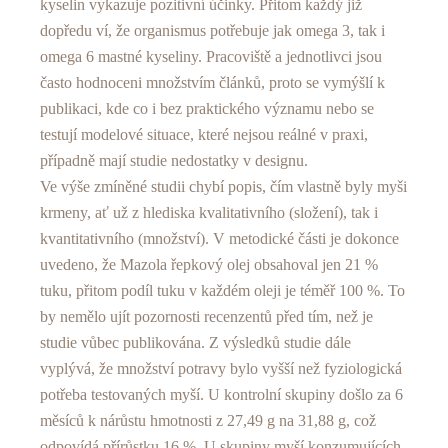
kyselin vykazuje pozitivní účinky. Přitom každý již
dopředu ví, že organismus potřebuje jak omega 3, tak i
omega 6 mastné kyseliny. Pracoviště a jednotlivci jsou
často hodnoceni množstvím článků, proto se vymýšlí k
publikaci, kde co i bez praktického významu nebo se
testují modelové situace, které nejsou reálné v praxi,
případně mají studie nedostatky v designu.
Ve výše zmíněné studii chybí popis, čím vlastně byly myši
krmeny, ať už z hlediska kvalitativního (složení), tak i
kvantitativního (množství). V metodické části je dokonce
uvedeno, že Mazola řepkový olej obsahoval jen 21 %
tuku, přitom podíl tuku v každém oleji je téměř 100 %. To
by nemělo ujít pozornosti recenzentů před tím, než je
studie vůbec publikována. Z výsledků studie dále
vyplývá, že množství potravy bylo vyšší než fyziologická
potřeba testovaných myší. U kontrolní skupiny došlo za 6
měsíců k nárůstu hmotnosti z 27,49 g na 31,88 g, což
odpovídá přírůstku 16 %. U skupiny myší konzumujících