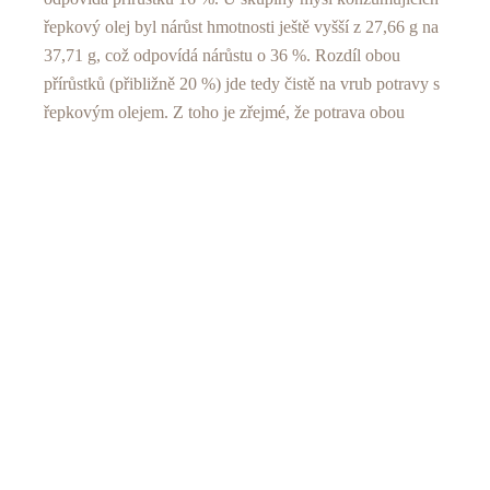
řepkový olej byl nárůst hmotnosti ještě vyšší z 27,66 g na
37,71 g, což odpovídá nárůstu o 36 %. Rozdíl obou
přírůstků (přibližně 20 %) jde tedy čistě na vrub potravy s
řepkovým olejem. Z toho je zřejmé, že potrava obou
skupin myší byla odlišná, co se týče obsahu energie. Je
proto obtížné dělat jakékoliv závěry, co lze přičíst
konzumaci řepkového oleje nebo vyššímu energetickému
příjmu v intervenované skupině myší. Podle komentářů v
tisku byl myším údajně podáván ekvivalent 2
polévkových lžic oleje denně. Konzumace 2 lžic oleje
však u člověka nezpůsobí nárůst tělesné hmotnosti o 20 %
nebo řečeno jinak (ať už bylo množství řepkového oleje
jakékoliv), těžko si lze představit klinickou studii s
nevyváženým energetickým příjmem, kde by konzumace
jedné složky stravy (např. řepkový olej) vedla k nárůstu
hmotnosti v intervenované skupině o 20 % za 6 měsíců
oproti skupině kontrolní nebo o 36 % ve srovnání s