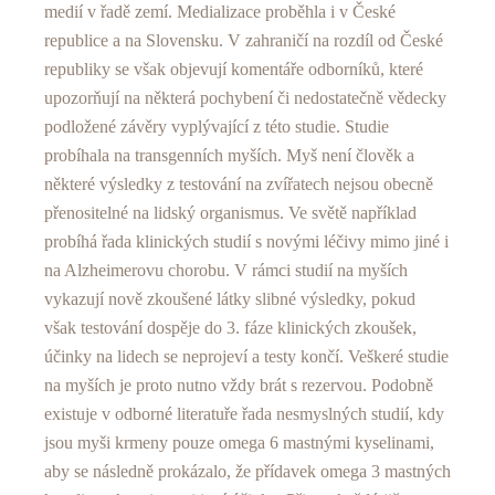
medií v řadě zemí. Medializace proběhla i v České
republice a na Slovensku. V zahraničí na rozdíl od České
republiky se však objevují komentáře odborníků, které
upozorňují na některá pochybení či nedostatečně vědecky
podložené závěry vyplývající z této studie. Studie
probíhala na transgenních myších. Myš není člověk a
některé výsledky z testování na zvířatech nejsou obecně
přenositelné na lidský organismus. Ve světě například
probíhá řada klinických studií s novými léčivy mimo jiné i
na Alzheimerovu chorobu. V rámci studií na myších
vykazují nově zkoušené látky slibné výsledky, pokud
však testování dospěje do 3. fáze klinických zkoušek,
účinky na lidech se neprojeví a testy končí. Veškeré studie
na myších je proto nutno vždy brát s rezervou. Podobně
existuje v odborné literatuře řada nesmyslných studií, kdy
jsou myši krmeny pouze omega 6 mastnými kyselinami,
aby se následně prokázalo, že přídavek omega 3 mastných